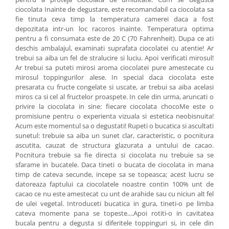
ciocolata Inainte de degustare, este recomandabil ca ciocolata sa
fie tinuta ceva timp la temperatura camerei daca a fost
depozitata intr-un loc racoros inainte. Temperatura optima
pentru a fi consumata este de 20 C (70 Fahrenheit). Dupa ce ati
deschis ambalajul, examinati suprafata ciocolatei cu atentie! Ar
trebui sa aiba un fel de stralucire si luciu. Apoi verificati mirosul!
Ar trebui sa puteti mirosi aroma ciocolatei pure amestecate cu
mirosul toppingurilor alese. In special daca ciocolata este
presarata cu fructe congelate si uscate, ar trebui sa aiba acelasi
miros ca si cel al fructelor proaspete. In cele din urma, aruncati o
privire la ciocolata in sine: fiecare ciocolata chocoMe este o
promisiune pentru o experienta vizuala si estetica neobisnuita!
Acum este momentul sa o degustati! Rupeti o bucatica si ascultati
sunetul: trebuie sa aiba un sunet clar, caracteristic, o pocnitura
ascutita, cauzat de structura glazurata a untului de cacao.
Pocnitura trebuie sa fie directa si ciocolata nu trebuie sa se
sfarame in bucatele. Daca tineti o bucata de ciocolata in mana
timp de cateva secunde, incepe sa se topeasca; acest lucru se
datoreaza faptului ca ciocolatele noastre contin 100% unt de
cacao ce nu este amestecat cu unt de arahide sau cu niciun alt fel
de ulei vegetal. Introduceti bucatica in gura, tineti-o pe limba
cateva momente pana se topeste....Apoi rotiti-o in cavitatea
bucala pentru a degusta si diferitele toppinguri si, in cele din