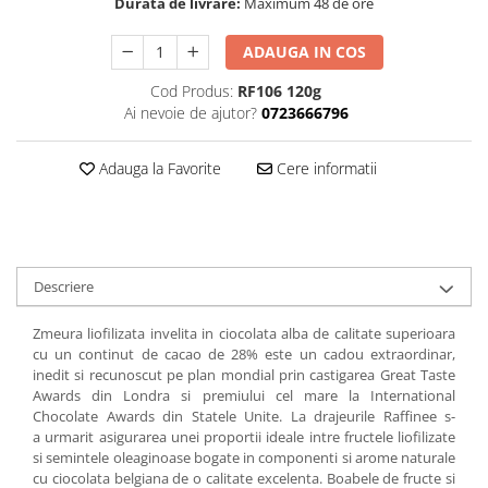
Durata de livrare:
Maximum 48 de ore
Chardonnay
Sauvignon blanc
ADAUGA IN COS
Garnacha
Tempranillo
Cod Produs:
RF106 120g
Ai nevoie de ajutor?
0723666796
Shiraz
Cabernet
Adauga la Favorite
Cere informatii
Xarel
Parellada
Descriere
Zmeura liofilizata invelita in ciocolata alba de calitate superioara
cu un continut de cacao de 28% este un cadou extraordinar,
inedit si recunoscut pe plan mondial prin castigarea Great Taste
Awards din Londra si premiului cel mare la International
Chocolate Awards din Statele Unite. La drajeurile Raffinee s-
a urmarit asigurarea unei proportii ideale intre fructele liofilizate
si semintele oleaginoase bogate in componenti si arome naturale
cu ciocolata belgiana de o calitate excelenta. Boabele de fructe si