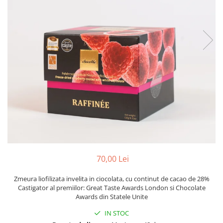
Vinuri din Franta
Vinuri Alsacia
Vinuri din Spania
Vinuri Catalonia
Vinuri din Ungaria
Sortare dupa crama/ domenii
Domeniile Zinck
Castell del Remei
Sortare dupa soiul de vita de vie
Riesling
Pinot blanc
70,00 Lei
Pinot Noir
Pinot Gris
Zmeura liofilizata invelita in ciocolata, cu continut de cacao de 28%
Muscat
Castigator al premiilor: Great Taste Awards London si Chocolate
Awards din Statele Unite
Gewürztraminer
Macabeu
IN STOC