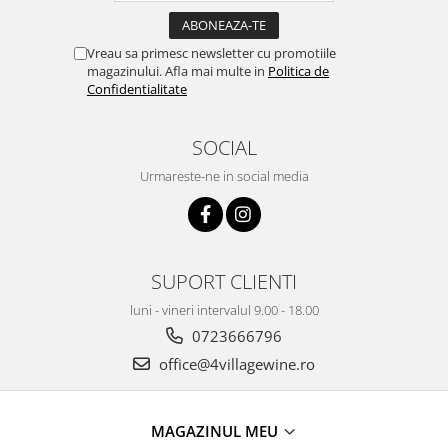
Vinuri din Franta
Vinuri Alsacia
Vreau sa primesc newsletter cu promotiile
magazinului. Afla mai multe in
Politica de
Vinuri din Spania
Confidentialitate
Vinuri Catalonia
Vinuri din Ungaria
SOCIAL
Sortare dupa crama/ domenii
Urmareste-ne in social media
Domeniile Zinck
Castell del Remei
Sortare dupa soiul de vita de vie
Riesling
SUPORT CLIENTI
Pinot blanc
luni - vineri intervalul 9.00 - 18.00
Pinot Noir
0723666796
Pinot Gris
office@4villagewine.ro
Muscat
Gewürztraminer
Macabeu
MAGAZINUL MEU