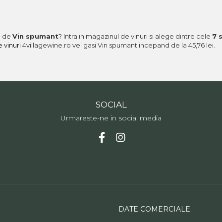
a de
Vin spumant
? Intra in magazinul de vinuri si alege dintre cele
7 
 vinuri
4villagewine.ro vei gasi Vin spumant incepand de la 45,76 lei.
SOCIAL
Urmareste-ne in social media
DATE COMERCIALE