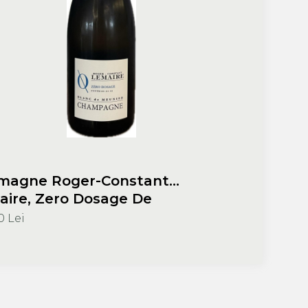
magne Roger-Constant
ire, Zero Dosage De
iers,750 ml
0 Lei