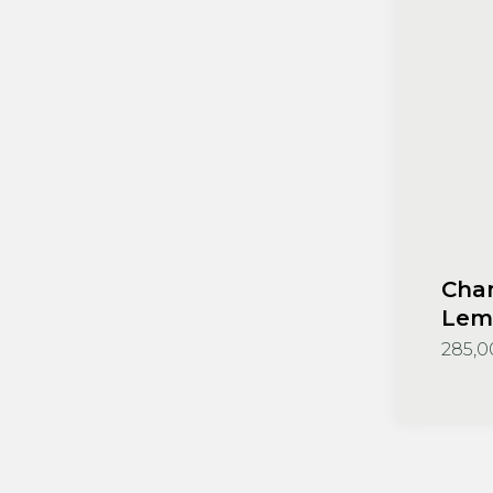
Cha
Lema
Meun
285,0