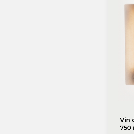
Macabeu
Chardonnay
Sauvignon blanc
Garnacha
Tempranillo
Shiraz
Cabernet
Xarel
Parellada
Vin 
750 