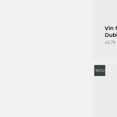
Vin 
Dubi
45,76 
NOU