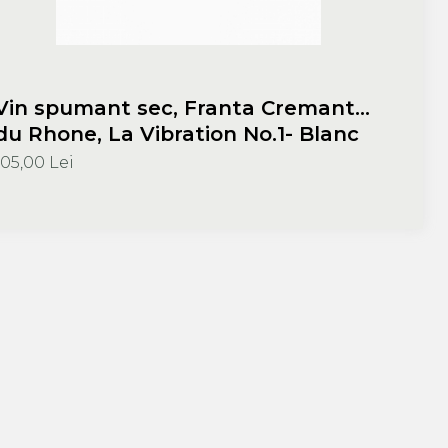
Vin spumant sec, Franta Cremant
du Rhone, La Vibration No.1- Blanc
Brut, Jalan Wines
105,00 Lei