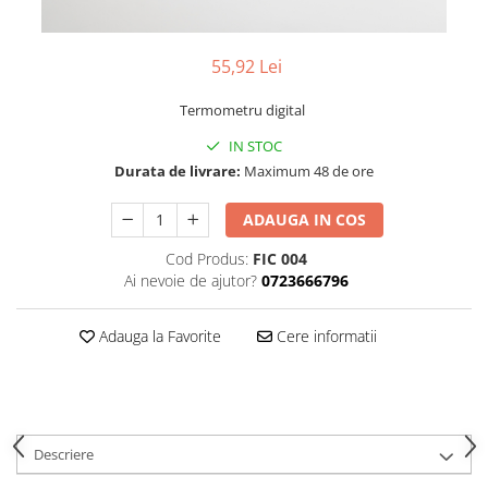
Chardonnay
Sauvignon blanc
Garnacha
55,92 Lei
Tempranillo
Termometru digital
Shiraz
IN STOC
Cabernet
Durata de livrare:
Maximum 48 de ore
Xarel
Parellada
ADAUGA IN COS
Cod Produs:
FIC 004
Ai nevoie de ajutor?
0723666796
Adauga la Favorite
Cere informatii
Descriere