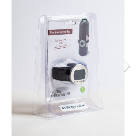
Vinuri din Franta
Vinuri Alsacia
Vinuri din Spania
Vinuri Catalonia
Vinuri din Ungaria
Sortare dupa crama/ domenii
Domeniile Zinck
Castell del Remei
Sortare dupa soiul de vita de vie
Riesling
Pinot blanc
Pinot Noir
Pinot Gris
Muscat
Gewürztraminer
Macabeu