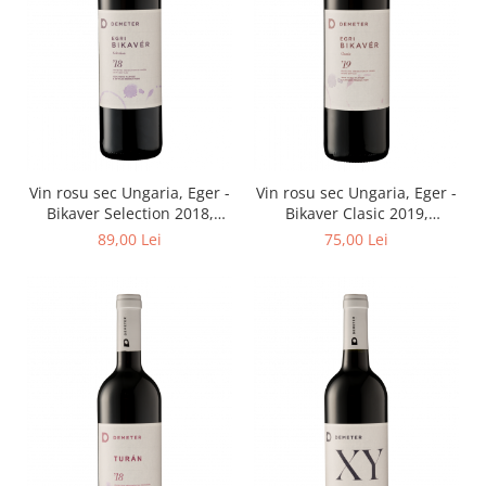
Vinuri din Franta
Vinuri Alsacia
Vinuri din Spania
Vinuri Catalonia
Vinuri din Ungaria
Sortare dupa crama/ domenii
Vin rosu sec Ungaria, Eger -
Vin rosu sec Ungaria, Eger -
Domeniile Zinck
Bikaver Selection 2018,
Bikaver Clasic 2019,
Castell del Remei
Demeter Csaba - Demeter
Demeter Csaba - Demeter
89,00 Lei
75,00 Lei
Pinceszet 750 ml
Pinceszet 750 ml
Sortare dupa soiul de vita de vie
Riesling
Pinot blanc
Pinot Noir
Pinot Gris
Muscat
Gewürztraminer
Macabeu