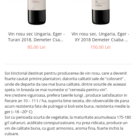
Chardonnay
Sauvignon blanc
Garnacha
Tempranillo
Shiraz
Vin rosu sec Ungaria, Eger -
Vin rosu sec, Ungaria, Eger -
Turan 2018, Demeter Csaba
XY 2018 Demeter Csaba -
Cabernet
- Demeter Pinceszet 750 ml
Demeter Pinceszet
85,00 Lei
150,00 Lei
Xarel
Parellada
Soi tinctorial destinat pentru producerea de vin rosu, care a devenit
foarte cautat printre plantatori, datorita calitatii sale de “colorant” ,
unde de departe da cea mai buna calitate, dintre soiurile de aceeasi
speta. In breasla se mai numeste si “cerneala pentru vin”.
Are crestere viguroasa, prefera taierile lungi , produce satisfacator in
fiecare an 10 – 11 t / ha, suporta bine seceta, din observatiile de pana
acum rezistenta fata de putregai si boli este buna, rezistenta medie la
ger (–18 –20º C)
Soi cu perioada scurta de vegetatie, la maturitate acumuleaza 175-180
g/l zaharuri, aciditate corespunzatoare, nu prea ridicata, produce un
vin de calitate buna, cu gust armonios, aroma fina, foarte inchis la
culoare.