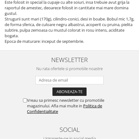
Este folosit in special la cupaje cu alte soiuri, insa trebuie avut grija la
raportul de amestec, deoarece folosit in cantitate mai mare domina
gustul.
Strugurii sunt mari (170g), cilindro-conici, desi in boabe. Bobul mic 1,7g,
de forma sferica, de culoare negru albastrui, acoperit cu pruina, pielita
subtire, pulpa zemoasa cu mustul colorat in rosu intens, aciditate
bogata.
Epoca de maturare: inceput de septembrie.
NEWSLETTER
Nu rata ofertele si promotiile noastre
Vreau sa primesc newsletter cu promotiile
magazinului. Afla mai multe in
Politica de
Confidentialitate
SOCIAL
Urmareste-ne in social media