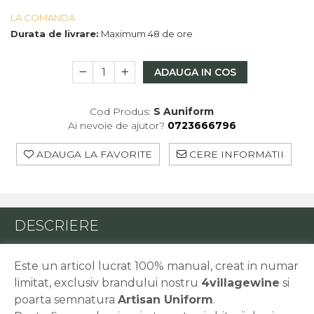
Macabeu
LA COMANDA
Chardonnay
Durata de livrare:
Maximum 48 de ore
Sauvignon blanc
Garnacha
ADAUGA IN COS
Tempranillo
Shiraz
Cod Produs:
S Auniform
Cabernet
Ai nevoie de ajutor?
0723666796
Xarel
Parellada
ADAUGA LA FAVORITE
CERE INFORMATII
DESCRIERE
Este un articol lucrat 100% manual, creat in numar
limitat, exclusiv brandului nostru
4villagewine
si
poarta semnatura
Artisan Uniform
.