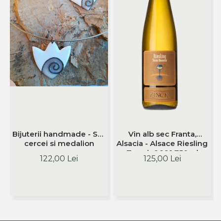
Bijuterii handmade - Set
Vin alb sec Franta,
cercei si medalion
Alsacia - Alsace Riesling
Terroir 2021 750ml
122,00 Lei
125,00 Lei
Philippe Zinck -
Domaine Zinck