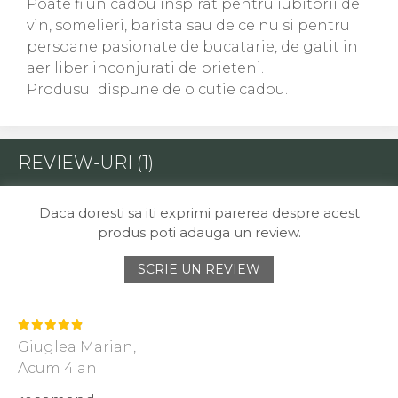
Poate fi un cadou inspirat pentru iubitorii de
vin, somelieri, barista sau de ce nu si pentru
persoane pasionate de bucatarie, de gatit in
aer liber inconjurati de prieteni.
Produsul dispune de o cutie cadou.
REVIEW-URI
(1)
Daca doresti sa iti exprimi parerea despre acest
produs poti adauga un review.
SCRIE UN REVIEW
Giuglea Marian,
Acum 4 ani