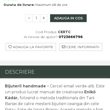
Macabeu
Durata de livrare:
Maximum 48 de ore
Chardonnay
Sauvignon blanc
ADAUGA IN COS
Garnacha
Tempranillo
Cod Produs:
CERTC
Shiraz
Ai nevoie de ajutor?
0723666796
Cabernet
Xarel
ADAUGA LA FAVORITE
CERE INFORMATII
Parellada
DESCRIERE
Bijuterii handmade -
Cercel email verde-alb. Este
un produs lucrat manual de creatoarea
Enikő
Kádár,
folosind o metoda traditionala din Tarii
Barsei de catre mesterii bijutieri ceangai din cele
Patru Sate de langa Brasov. Aceasta metoda a fost