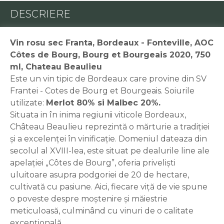
DESCRIERE
Vin rosu sec Franta, Bordeaux - Fonteville, AOC
Côtes de Bourg, Bourg et Bourgeais 2020, 750
ml, Chateau Beaulieu
Este un vin tipic de Bordeaux care provine din SV
Frantei - Cotes de Bourg et Bourgeais. Soiurile
utilizate:
Merlot 80% si Malbec 20%.
Situata in în inima regiunii viticole Bordeaux,
Château Beaulieu reprezintă o mărturie a tradiției
și a excelenței în vinificație. Domeniul dateaza din
secolul al XVIII-lea, este situat pe dealurile line ale
apelației „Côtes de Bourg”, oferia priveliști
uluitoare asupra podgoriei de 20 de hectare,
cultivată cu pasiune. Aici, fiecare viță de vie spune
o poveste despre moștenire și măiestrie
meticuloasă, culminând cu vinuri de o calitate
excepțională.