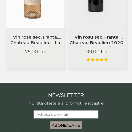
Vin rose sec, Franta,
Vin rosu sec, Franta,
Chateau Beaulieu - La
Chateau Beaulieu 2020,
Brume de Beaulieu
Chateau Beaulieu
75,00 Lei
99,00 Lei
2024,Cotes de Bourg,
Chateau Beaulieu
NEWSLETTER
Nu rata ofertele si promotiile noastre