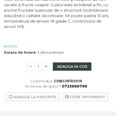
uscate și fructe coapte. Gustul este echilibrat și fin, cu
Macabeu
arome fructate susținute de o structură încântătoare
Chardonnay
aducând o calitate răcoritoare. Se poate pastra 10 ani,
Sauvignon blanc
temperatura de servire 18 grade C, continnutul de
Garnacha
alcool 14%
Tempranillo
Shiraz
Cabernet
IN STOC
Xarel
Durata de livrare:
3 zile lucratoare
Parellada
ADAUGA IN COS
Cod Produs:
CHBCHFR2019
Ai nevoie de ajutor?
0723666796
ADAUGA LA FAVORITE
CERE INFORMATII