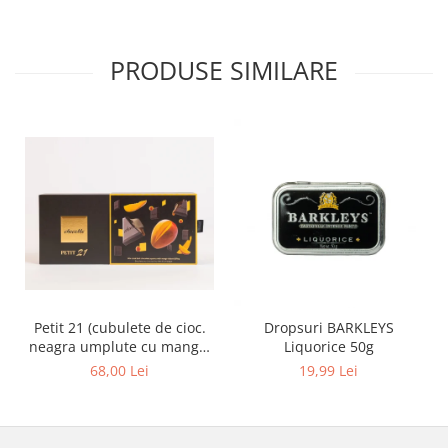
PRODUSE SIMILARE
Petit 21 (cubulete de cioc.
Dropsuri BARKLEYS
neagra umplute cu mango)
Liquorice 50g
110g
68,00 Lei
19,99 Lei