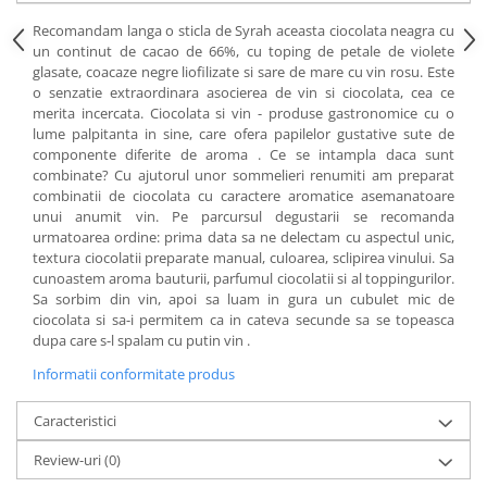
Recomandam langa o sticla de Syrah aceasta ciocolata neagra cu
un continut de cacao de 66%, cu toping de petale de violete
glasate, coacaze negre liofilizate si sare de mare cu vin rosu. Este
o senzatie extraordinara asocierea de vin si ciocolata, cea ce
merita incercata. Ciocolata si vin - produse gastronomice cu o
lume palpitanta in sine, care ofera papilelor gustative sute de
componente diferite de aroma . Ce se intampla daca sunt
combinate? Cu ajutorul unor sommelieri renumiti am preparat
combinatii de ciocolata cu caractere aromatice asemanatoare
unui anumit vin. Pe parcursul degustarii se recomanda
urmatoarea ordine: prima data sa ne delectam cu aspectul unic,
textura ciocolatii preparate manual, culoarea, sclipirea vinului. Sa
cunoastem aroma bauturii, parfumul ciocolatii si al toppingurilor.
Sa sorbim din vin, apoi sa luam in gura un cubulet mic de
ciocolata si sa-i permitem ca in cateva secunde sa se topeasca
dupa care s-l spalam cu putin vin .
Informatii conformitate produs
Caracteristici
Review-uri
(0)