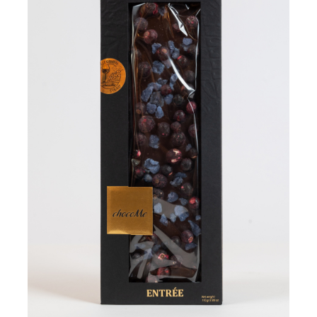
Vinuri din Franta
Vinuri Alsacia
Vinuri din Spania
Vinuri Catalonia
Vinuri din Ungaria
Sortare dupa crama/ domenii
Domeniile Zinck
Castell del Remei
Sortare dupa soiul de vita de vie
Riesling
Pinot blanc
Pinot Noir
Pinot Gris
Muscat
Gewürztraminer
Macabeu