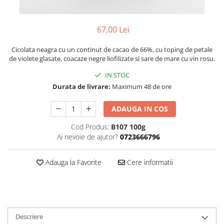
Chardonnay
Sauvignon blanc
Garnacha
67,00 Lei
Tempranillo
Cicolata neagra cu un continut de cacao de 66%, cu toping de petale
Shiraz
de violete glasate, coacaze negre liofilizate si sare de mare cu vin rosu.
Cabernet
IN STOC
Xarel
Durata de livrare:
Maximum 48 de ore
Parellada
ADAUGA IN COS
Cod Produs:
B107 100g
Ai nevoie de ajutor?
0723666796
Adauga la Favorite
Cere informatii
Descriere