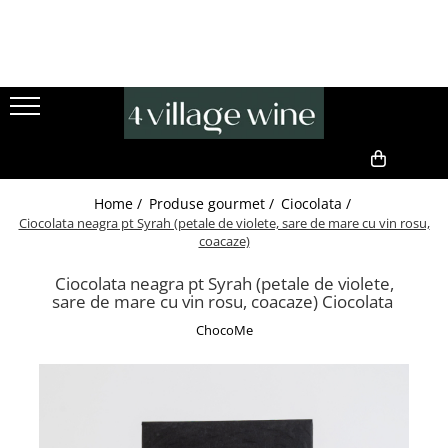
Vinuri
Produse Gourmet
Cadouri premium
Toate vinurile..
Produse gourmet
Idei de cadouri pentru ea
Pachete vinuri
Ulei de măsline premium
Set bijuterii
Ciocolata
Cercei
Pachet degustare vin
0,00
Cafea
Pandative
Pachet vin cadou
Home /
Produse gourmet /
Ciocolata /
Specialități din măsline
Idei de cadouri pentru el
Vinuri rosii
Ciocolata neagra pt Syrah (petale de violete, sare de mare cu vin rosu,
coacaze)
Pachete cadou gourmet
Pachet vin cadou
Vinuri rosii seci
Sorturi handmade
Vinuri albe
Ciocolata neagra pt Syrah (petale de violete,
Vinuri premiate
sare de mare cu vin rosu, coacaze) Ciocolata
Vinuri albe seci
Accesorii vin
ChocoMe
Spumant
Pachete cadou
Champagne
Cadouri Handmade
Cremant
Cutii cadou / ambalaje
Cava
Vin DOC