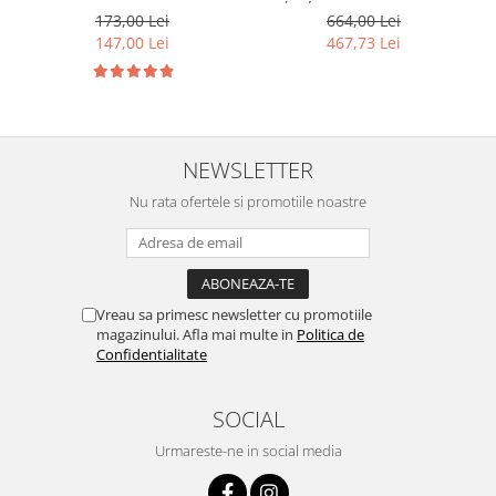
Uniform
ml + cutie lemn, Domaine
664,00 Lei
173,00 Lei
Zinck | Promotie vinuri
467,73 Lei
147,00 Lei
cadou
NEWSLETTER
Nu rata ofertele si promotiile noastre
Vreau sa primesc newsletter cu promotiile
magazinului. Afla mai multe in
Politica de
Confidentialitate
SOCIAL
Urmareste-ne in social media