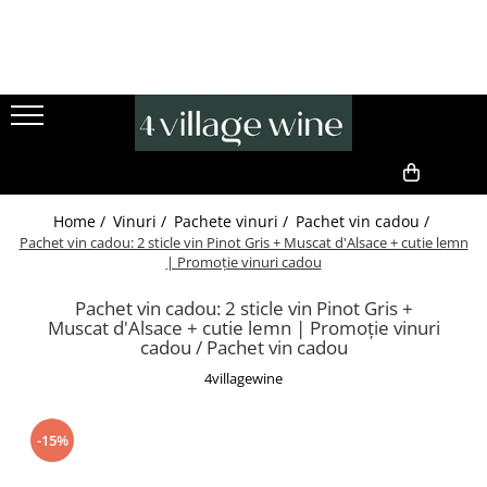
Vinuri
Produse Gourmet
Cadouri premium
Toate vinurile..
Produse gourmet
Idei de cadouri pentru ea
Pachete vinuri
Ulei de măsline premium
Set bijuterii
Ciocolata
Cercei
Pachet degustare vin
0,00
Cafea
Pandative
Pachet vin cadou
Home /
Vinuri /
Pachete vinuri /
Pachet vin cadou /
Specialități din măsline
Idei de cadouri pentru el
Vinuri rosii
Pachet vin cadou: 2 sticle vin Pinot Gris + Muscat d'Alsace + cutie lemn
| Promoție vinuri cadou
Pachete cadou gourmet
Pachet vin cadou
Vinuri rosii seci
Sorturi handmade
Vinuri albe
Pachet vin cadou: 2 sticle vin Pinot Gris +
Vinuri premiate
Muscat d'Alsace + cutie lemn | Promoție vinuri
Vinuri albe seci
cadou / Pachet vin cadou
Accesorii vin
Spumant
4villagewine
Pachete cadou
Champagne
Cadouri Handmade
Cremant
-15%
Cutii cadou / ambalaje
Cava
Vin DOC