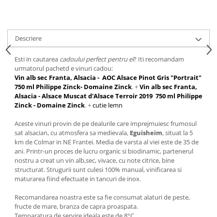
Descriere
Esti in cautarea
cadoului perfect pentru el
? Iti recomandam
urmatorul pachetd e vinuri cadou:
Vin alb sec Franta, Alsacia - AOC Alsace Pinot Gris "Portrait"
750 ml Philippe Zinck- Domaine Zinck
.
+
Vin alb sec Franta,
Alsacia - Alsace Muscat d'Alsace Terroir 2019 750 ml Philippe
Zinck - Domaine Zinck
. +
cutie lemn
Aceste vinuri provin de pe dealurile care imprejmuiesc frumosul
sat alsacian, cu atmosfera sa medievala,
Eguisheim
, situat la 5
km de Colmar in NE Frantei. Media de varsta al viei este de 35 de
ani. Printr-un proces de lucru organic si biodinamic, partenerul
nostru a creat un vin alb,sec, vivace, cu note citrice, bine
structurat. Strugurii sunt culesi 100% manual, vinificarea si
maturarea fiind efectuate in tancuri de inox.
Recomandarea noastra este sa fie consumat alaturi de peste,
fructe de mare, branza de capra proaspata.
Temparatura de servire ideala este de 8°C.