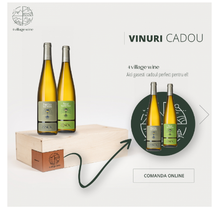
Vinuri din Franta
Vinuri Alsacia
Vinuri din Spania
Vinuri Catalonia
Vinuri din Ungaria
Sortare dupa crama/ domenii
Domeniile Zinck
Castell del Remei
Sortare dupa soiul de vita de vie
Riesling
Pinot blanc
Pinot Noir
Pinot Gris
Muscat
Gewürztraminer
Macabeu