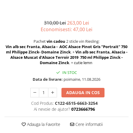
Chardonnay
Sauvignon blanc
Garnacha
310,00 Lei
263,00 Lei
Tempranillo
Economisesti:
47,00
Lei
Shiraz
Cabernet
Pachet
vin cadou
2 sticle vin Riesling:
Vin alb sec Franta, Alsacia - AOC Alsace Pinot Gris "Portrait" 750
Xarel
ml Philippe Zinck- Domaine Zinck
.
+
Vin alb sec Franta, Alsacia -
Parellada
Alsace Muscat d'Alsace Terroir 2019 750 ml Philippe Zinck -
Domaine Zinck
. +
cutie lemn
IN STOC
Data de livrare:
poimaine, 11.08.2026
ADAUGA IN COS
Cod Produs:
C122-6515-6663-3254
Ai nevoie de ajutor?
0723666796
Adauga la Favorite
Cere informatii