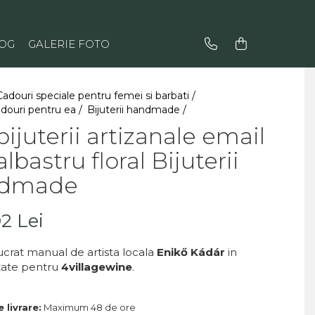
OG
GALERIE FOTO
Cadouri speciale pentru femei si barbati /
adouri pentru ea /
Bijuterii handmade /
bijuterii artizanale email
albastru floral Bijuterii
dmade
02 Lei
ucrat manual de artista locala
Enikő Kádár
in
itate pentru
4villagewine
.
 livrare:
Maximum 48 de ore