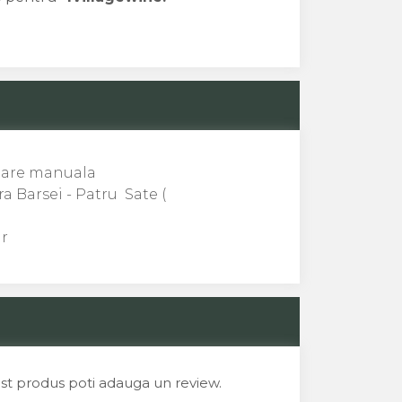
lare manuala
ara Barsei - Patru Sate (
ár
est produs poti adauga un review.