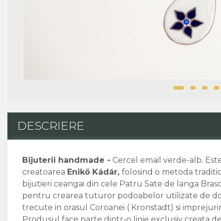
Vin DOC
Vinuri din Franta
Vinuri Alsacia
Vinuri din Spania
Vinuri Catalonia
Vinuri din Ungaria
Sortare Dupa Crama/
Domenii
Domeniile Zinck
Castell del Remei
DESCRIERE
Sortare Dupa Soiul De Vita
De Vie
Bijuterii handmade -
Cercel email verde-alb. Es
Riesling
creatoarea
Enikő Kádár,
folosind o metoda traditio
Pinot blanc
bijutieri ceangai din cele Patru Sate de langa Braso
Pinot Noir
pentru crearea tuturor podoabelor utilizate de do
Pinot Gris
trecute in orasul Coroanei ( Kronstadt) si imprejuri
Muscat
Produsul face parte dintr-o linie exclusiv creata 
Gewürztraminer