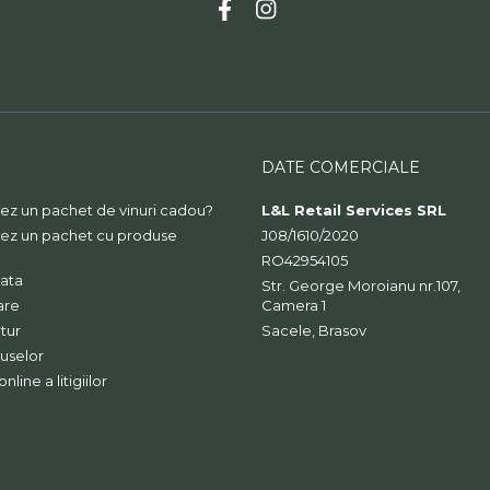
DATE COMERCIALE
ez un pachet de vinuri cadou?
L&L Retail Services SRL
ez un pachet cu produse
J08/1610/2020
RO42954105
ata
Str. George Moroianu nr.107,
are
Camera 1
tur
Sacele, Brasov
uselor
line a litigiilor