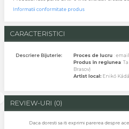
Macabeu
Informatii conformitate produs
Chardonnay
Sauvignon blanc
Garnacha
CARACTERISTICI
Tempranillo
Shiraz
Cabernet
Xarel
Descriere Bijuterie:
Proces de lucru
: emai
Parellada
Produs in regiunea
: T
Brasov)
Artist local:
Enikő Kád
REVIEW-URI
(0)
Daca doresti sa iti exprimi parerea despre ac