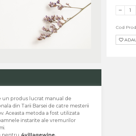
Cod Prod
ADAU
te un produs lucrat manual de
nala din Tarii Barsei de catre mesterii
v. Aceasta metoda a fost utilizata
amnele instarite ale vremurilor
mi.
de pentru
4villagewine.