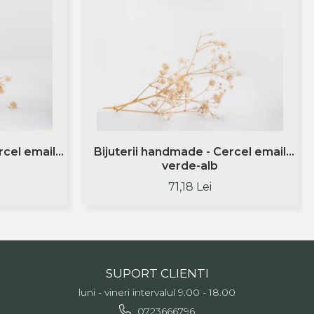
rcel email
Bijuterii handmade - Cercel email
verde-alb
71,18 Lei
SUPORT CLIENTI
luni - vineri intervalul 9.00 - 18.00
0723666796