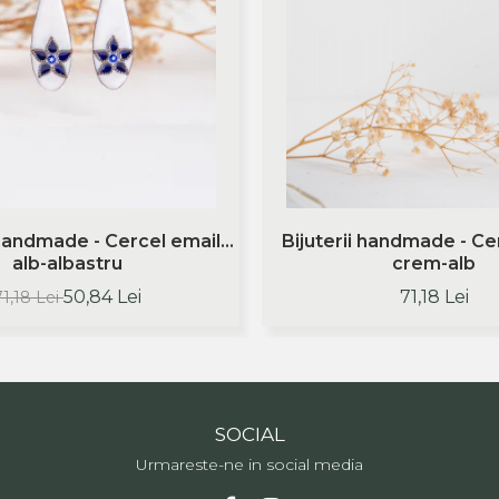
 handmade - Cercel email
Bijuterii handmade - Ce
alb-albastru
crem-alb
50,84 Lei
71,18 Lei
71,18 Lei
SOCIAL
Urmareste-ne in social media