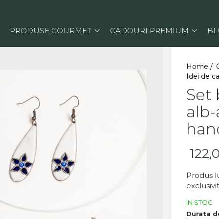
PRODUSE GOURMET
CADOURI PREMIUM
BL
Home /
Idei de c
Set 
alb-
han
122,
Produs l
exclusiv
IN STOC
Durata de