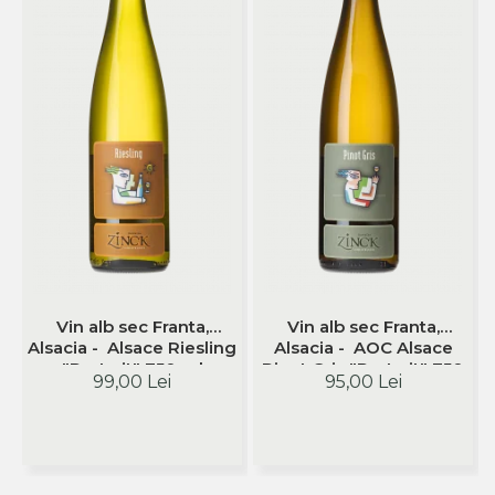
Vin alb sec Franta,
Vin alb sec Franta,
Alsacia - Alsace Riesling
Alsacia - AOC Alsace
"Portrait" 750 ml
Pinot Gris "Portrait" 750
99,00 Lei
95,00 Lei
Philippe Zinck -
ml Philippe Zinck-
Domaine Zinck
Domaine Zinck