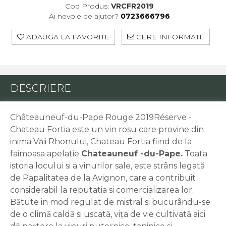
Cod Produs:
VRCFR2019
Ai nevoie de ajutor?
0723666796
ADAUGA LA FAVORITE
CERE INFORMATII
DESCRIERE
Châteauneuf-du-Pape Rouge 2019Réserve -
Chateau Fortia este un vin rosu care provine din
inima Văii Rhonului, Chateau Fortia fiind de la
faimoasa apelatie
Chateauneuf -du-Pape.
Toata
istoria locului si a vinurilor sale, este strâns legată
de Papalitatea de la Avignon, care a contribuit
considerabil la reputatia si comercializarea lor.
Bătute in mod regulat de mistral si bucurându-se
de o climă caldă si uscată, vița de vie cultivată aici