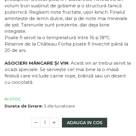
volum bun susținut de grăsime și o structură tanică
Macabeu
puternică. Regăsim note fructate, ușor kirsch. Finalul
Chardonnay
amintește de lemn dulce, dar și de note mai minerale
Sauvignon blanc
de șist. Taninurile sunt prezente, dar deja bine
Garnacha
integrate.
Tempranillo
Poate fi servit
la o temperatură între 16 și 18°C.
Shiraz
Réserve de la Château Fortia poate fi învechit până la
Cabernet
20 de ani.
Xarel
ASOCIERI MÂNCARE ȘI VIN
:
Acest vin ar trebui servit la
Parellada
ocazii speciale. Se servește cel mai bine la o masă
festivă care include carne roșie, brânză sau un desert
cu ciocolată.
IN STOC
Durata de livrare:
3 zile lucratoare
ADAUGA IN COS