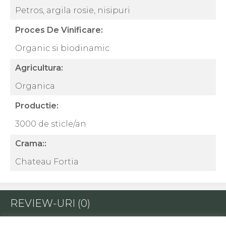
Petros, argila rosie, nisipuri
Proces De Vinificare:
Organic si biodinamic
Agricultura:
Organica
Productie:
3000 de sticle/an
Crama::
Chateau Fortia
REVIEW-URI
(0)