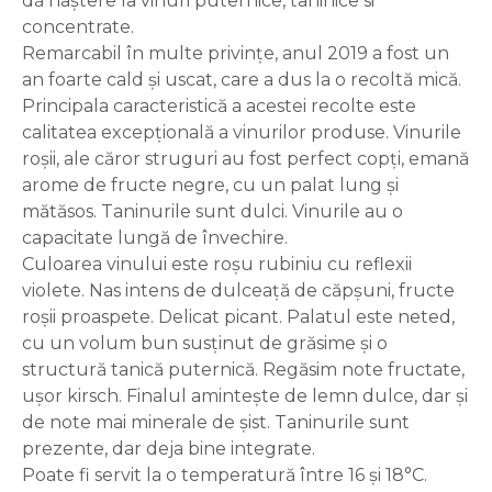
dă naștere la vinuri puternice, taninice si
concentrate.
Remarcabil în multe privințe, anul 2019 a fost un
an foarte cald și uscat, care a dus la o recoltă mică.
Principala caracteristică a acestei recolte este
calitatea excepțională a vinurilor produse. Vinurile
roșii, ale căror struguri au fost perfect copți, emană
arome de fructe negre, cu un palat lung și
mătăsos. Taninurile sunt dulci. Vinurile au o
capacitate lungă de învechire.
Culoarea vinului este roșu rubiniu cu reflexii
violete. Nas intens de dulceață de căpșuni, fructe
roșii proaspete. Delicat picant. Palatul este neted,
cu un volum bun susținut de grăsime și o
structură tanică puternică. Regăsim note fructate,
ușor kirsch. Finalul amintește de lemn dulce, dar și
de note mai minerale de șist. Taninurile sunt
prezente, dar deja bine integrate.
Poate fi servit
la o temperatură între 16 și 18°C.