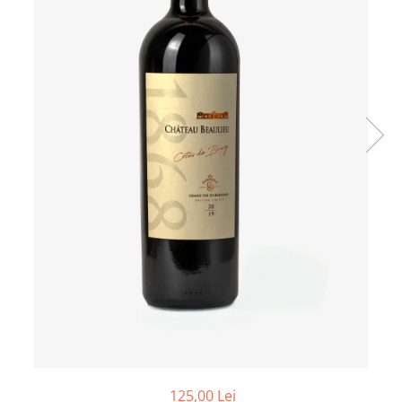
Vinuri din Franta
Vinuri Alsacia
Vinuri din Spania
Vinuri Catalonia
Vinuri din Ungaria
Sortare dupa crama/ domenii
Domeniile Zinck
Castell del Remei
Sortare dupa soiul de vita de vie
Riesling
Pinot blanc
Pinot Noir
Pinot Gris
Muscat
Gewürztraminer
Macabeu
125,00 Lei