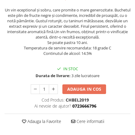
Chardonnay
Sauvignon blanc
Un vin eceptional
și sobru, care promite o mare
generozitate. Buchetul
este plin de fructe negre și
condimente, incredibil de proaspăt, cu o
Garnacha
notă pământie. Gustul
rotunjit, cu taninuri mătăsoase, dezvăluie un
Tempranillo
extract expresiv și
un caracter deosebit. Final persistent, oferind o
intensitate aromatică fină.
Un vin frumos, obținut printr-o vinificație
Shiraz
atentă, dintr-o recoltă
excepțională.
Cabernet
Se poate pastra 10 ani.
Temperatura de servire recomandata: 18 grade C
Xarel
Continutul de alcool: 14.5%
Parellada
IN STOC
Durata de livrare:
3 zile lucratoare
ADAUGA IN COS
Cod Produs:
CHBEL2019
Ai nevoie de ajutor?
0723666796
Adauga la Favorite
Cere informatii