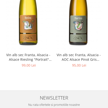
Vin alb sec Franta, Alsacia -
Vin alb sec Franta, Alsacia -
Alsace Riesling "Portrait"
AOC Alsace Pinot Gris
750 ml Philippe Zinck -
"Portrait" 750 ml Philippe
99,00 Lei
95,00 Lei
Domaine Zinck
Zinck- Domaine Zinck
NEWSLETTER
Nu rata ofertele si promotiile noastre