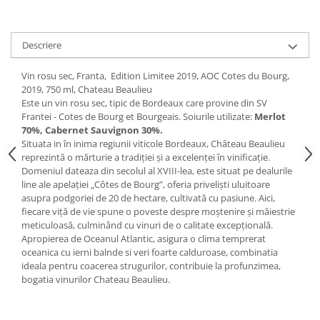
Descriere
Vin rosu sec, Franta, Edition Limitee 2019, AOC Cotes du Bourg,
2019, 750 ml, Chateau Beaulieu
Este un vin rosu sec, tipic de Bordeaux care provine din SV
Frantei - Cotes de Bourg et Bourgeais. Soiurile utilizate:
Merlot
70%, Cabernet Sauvignon 30%.
Situata in în inima regiunii viticole Bordeaux, Château Beaulieu
reprezintă o mărturie a tradiției și a excelenței în vinificație.
Domeniul dateaza din secolul al XVIII-lea, este situat pe dealurile
line ale apelației „Côtes de Bourg”, oferia priveliști uluitoare
asupra podgoriei de 20 de hectare, cultivată cu pasiune. Aici,
fiecare viță de vie spune o poveste despre moștenire și măiestrie
meticuloasă, culminând cu vinuri de o calitate excepțională.
Apropierea de Oceanul Atlantic, asigura o clima temprerat
oceanica cu ierni balnde si veri foarte calduroase, combinatia
ideala pentru coacerea strugurilor, contribuie la profunzimea,
bogatia vinurilor Chateau Beaulieu.