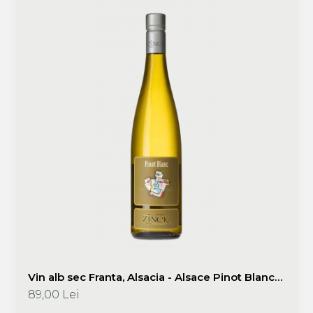
Vin alb sec Franta, Alsacia - Alsace Pinot Blanc
"Portrait" 750 ml Philippe Zinck - Domaine
89,00 Lei
Zinck