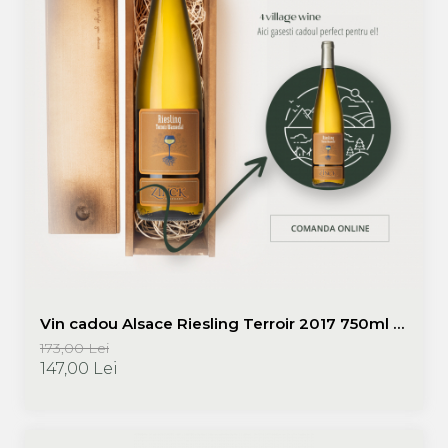
Vin cadou Alsace Riesling Terroir 2017 750ml +
cutie lemn - Domaine Zinck | Promotie vinuri
173,00 Lei
cadou
147,00 Lei