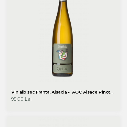
Macabeu
Chardonnay
Sauvignon blanc
Garnacha
Tempranillo
Shiraz
Cabernet
Xarel
Parellada
Vin alb sec Franta, Alsacia - AOC Alsace Pinot
Gris "Portrait" 750 ml Philippe Zinck- Domaine
95,00 Lei
Zinck