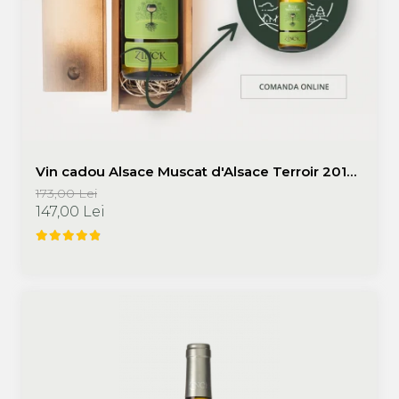
Vin cadou Alsace Muscat d'Alsace Terroir 2019
750 ml + cutie lemn, Domaine Zinck | Promotie
173,00 Lei
vinuri cadou
147,00 Lei