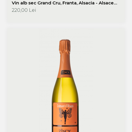
Vin alb sec Grand Cru, Franta, Alsacia - Alsace
Gewurztraminer Grand Cru Eichberg 2019 -
220,00 Lei
Philippe Zinck - Domaine Zinck