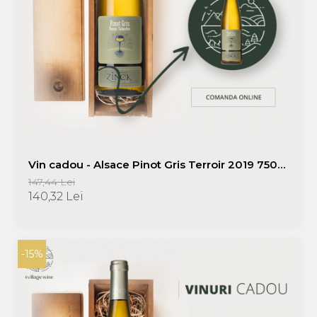
Vin cadou - Alsace Pinot Gris Terroir 2019 750
ml + cutie lemn - Domaine Zinck | Promotie
147,44 Lei
vinuri cadou
140,32 Lei
-15%