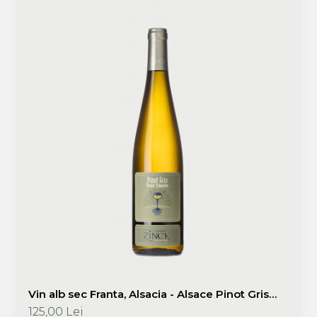
Vin alb sec Franta, Alsacia - Alsace Pinot Gris
Terroir 2019 750 ml Philippe Zinck - Domaine
125,00 Lei