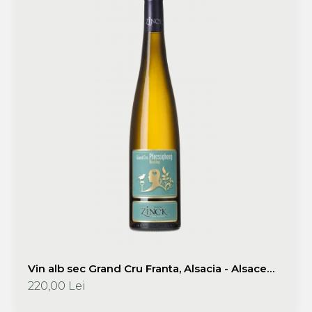
Vin alb sec Grand Cru Franta, Alsacia - Alsace
Riesling Grand Cru Pfersigberg 2017 750 ml
220,00 Lei
Philippe Zinck - Domaine Zinck