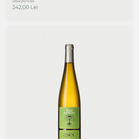
254,20 Lei
Promotie vinuri cadou
242,00 Lei