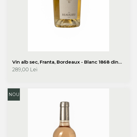
Vin alb sec, Franta, Bordeaux - Blanc 1868 din
2023, Chateau Beaulieu
289,00 Lei
NOU