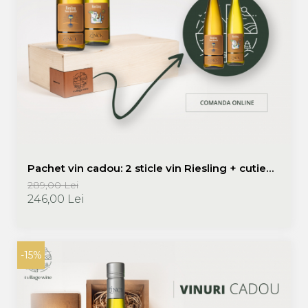
Pachet vin cadou: 2 sticle vin Riesling + cutie
lemn | Promoție vinuri cadou
289,00 Lei
246,00 Lei
-15%