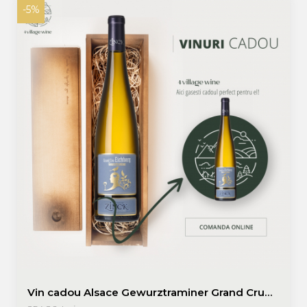
-5%
Vin cadou Alsace Gewurztraminer Grand Cru
Eichberg 2019 + cutie lemn, Domaine Zinck |