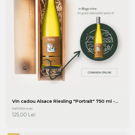
Vin cadou Alsace Riesling "Portrait" 750 ml -
Domaine Zinck | Promoție vinuri cadou
147,00 Lei
125,00 Lei