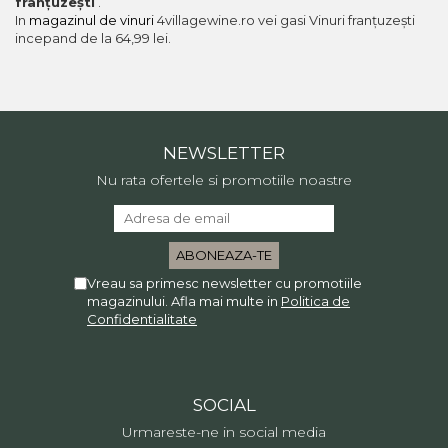
franțuzești
.
In
magazinul de vinuri
4villagewine.ro vei gasi Vinuri franțuzești
incepand de la 64,99 lei.
NEWSLETTER
Nu rata ofertele si promotiile noastre
Vreau sa primesc newsletter cu promotiile
magazinului. Afla mai multe in
Politica de
Confidentialitate
SOCIAL
Urmareste-ne in social media