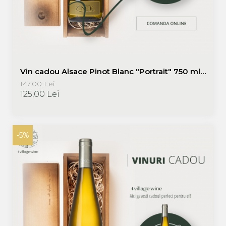
Vin cadou Alsace Pinot Blanc "Portrait" 750 ml
+ cutie lemn- Domaine Zinck | Promotie vinuri
147,00 Lei
cadou
125,00 Lei
-5%