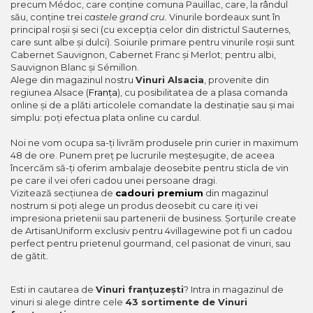
precum Médoc, care conține comuna Pauillac, care, la rândul
său, conține trei
castele grand cru.
Vinurile bordeaux sunt în
principal roșii și seci (cu excepția celor din districtul Sauternes,
care sunt albe și dulci). Soiurile primare pentru vinurile roșii sunt
Cabernet Sauvignon, Cabernet Franc și Merlot; pentru albi,
Sauvignon Blanc și Sémillon.
Alege din magazinul nostru
Vinuri Alsacia
, provenite din
regiunea Alsace (
Franța
), cu posibilitatea de a plasa comanda
online și de a plăti articolele comandate la destinație sau și mai
simplu: poți efectua plata online cu cardul.
Noi ne vom ocupa sa-ți livrăm produsele prin curier in maximum
48 de ore. Punem preț pe lucrurile meșteșugite, de aceea
încercăm să-ți oferim ambalaje deosebite pentru sticla de vin
pe care il vei oferi cadou unei persoane dragi.
Vizitează secțiunea de
cadouri premium
din magazinul
nostrum si poți alege un produs deosebit cu care iți vei
impresiona prietenii sau partenerii de business. Șorțurile create
de ArtisanUniform exclusiv pentru 4villagewine pot fi un cadou
perfect pentru prietenul gourmand, cel pasionat de vinuri, sau
de gătit.
Esti in cautarea de
Vinuri franțuzești
? Intra in magazinul de
vinuri si alege dintre cele
43 sortimente de Vinuri