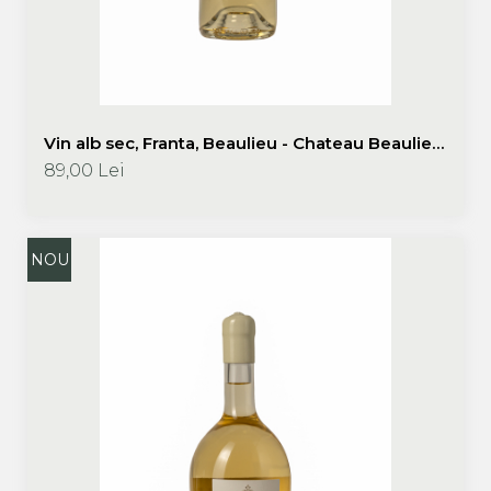
Vin alb sec, Franta, Beaulieu - Chateau Beaulieu
Blanc 2023, Chateau Beaulieu
89,00 Lei
NOU