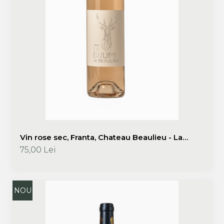
Vin rose sec, Franta, Chateau Beaulieu - La
Brume de Beaulieu 2024,Cotes de Bourg,
75,00 Lei
Chateau Beaulieu
NOU