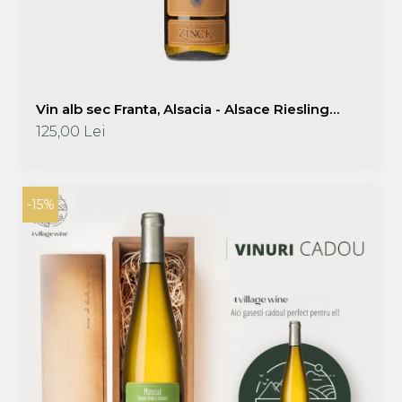
Vin alb sec Franta, Alsacia - Alsace Riesling
Terroir 2021 750ml Philippe Zinck - Domaine
125,00 Lei
Zinck
-15%