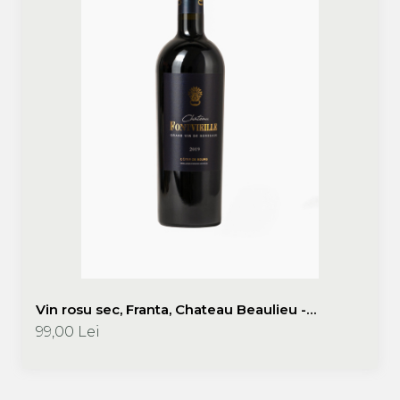
Vin rosu sec, Franta, Chateau Beaulieu -
Chateau Fontvieille 2019, Chateau Beaulieu
99,00 Lei