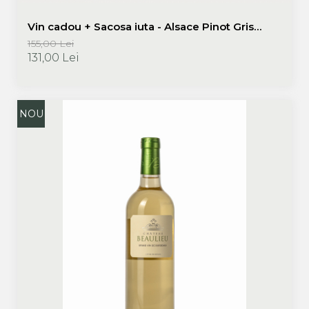
Vin cadou + Sacosa iuta - Alsace Pinot Gris
Terroir 2019 750 ml - Domaine Zinck | Promotie
155,00 Lei
vinuri cadou
131,00 Lei
NOU