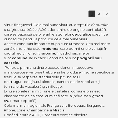
1
2
Vinuri franțuzești. Cele mai bune vinuri au dreptul la
denumire
d’origine contrôlée
(AOC; „denumire de origine controlată”),
care se bazează pe o ierarhie a zonelor
geografice
specifice
cunoscute pentru a produce cele mai bune vinuri.
Aceste zone sunt impartite dupa cum urmeaza. Cea mai mare
zonă din ierarhie este
regiunea
; care permit unele variații, în
cadrul regiunilor sunt
raioane
, în cadrul raioanelor
sunt
comune
, iar în cadrul comunelor sunt
podgorii sau
castele.
Pentru a primi una dintre aceste denumiri succesive
mai
riguroase, vinurile
trebuie să fie produse în zone specifice și
trebuie să respecte standardele privind soiul
de
struguri,
conținutul alcoolic, cantitatea de recoltare și
tehnicile de viticultură și vinificație.
Dintre zonele mai mici, unele castele și comune primesc
clasamente de calitate, cum ar fi
sate, supérieure
și
grand
cru
(„mare epocă”).
Cele mai mari regiuni ale Franței sunt Bordeaux, Burgundia,
Rhône, Loire, Champagne și
Alsacia
.
Urmând ierarhia AOC, Bordeaux conține districte