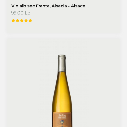
Vin alb sec Franta, Alsacia - Alsace
Gewurtztraminer "Portarait" 750 ml Philippe
99,00 Lei
Zinck - Domaine Zinck