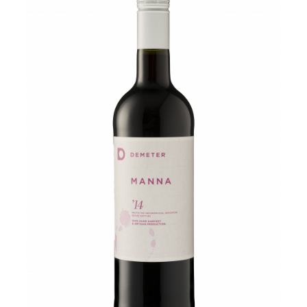
Vinuri din Franta
Vinuri Alsacia
Vinuri din Spania
Vinuri Catalonia
Vinuri din Ungaria
Sortare dupa crama/ domenii
Domeniile Zinck
Castell del Remei
Sortare dupa soiul de vita de vie
Riesling
Pinot blanc
Pinot Noir
Pinot Gris
Muscat
Gewürztraminer
Macabeu