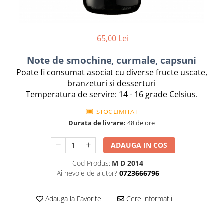
Chardonnay
Sauvignon blanc
Garnacha
65,00 Lei
Tempranillo
Shiraz
Note de smochine, curmale, capsuni
Cabernet
Poate fi consumat asociat cu diverse fructe uscate,
Xarel
branzeturi si desserturi
Parellada
Temperatura de servire: 14 - 16 grade Celsius.
STOC LIMITAT
Durata de livrare:
48 de ore
ADAUGA IN COS
Cod Produs:
M D 2014
Ai nevoie de ajutor?
0723666796
Adauga la Favorite
Cere informatii