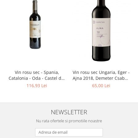
Vin rosu sec - Spania,
Vin rosu sec Ungaria, Eger -
Catalonia - Oda - Castel del
Ajna 2018, Demeter Csaba -
Remei
Demeter Pinceszet 750 ml
116,93 Lei
65,00 Lei
NEWSLETTER
Nu rata ofertele si promotiile noastre