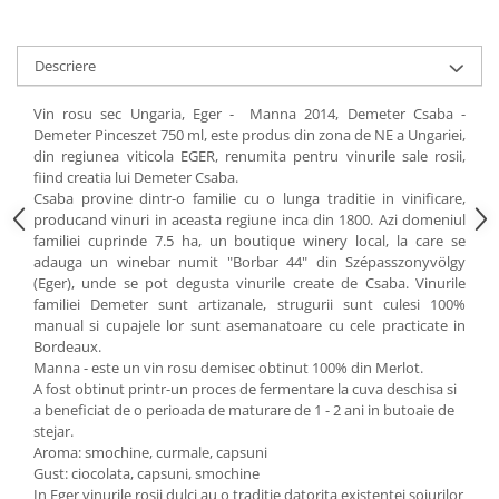
Descriere
Vin rosu sec Ungaria, Eger - Manna 2014, Demeter Csaba -
Demeter Pinceszet 750 ml, este produs din zona de NE a Ungariei,
din regiunea viticola EGER, renumita pentru vinurile sale rosii,
fiind creatia lui Demeter Csaba.
Csaba provine dintr-o familie cu o lunga traditie in vinificare,
producand vinuri in aceasta regiune inca din 1800. Azi domeniul
familiei cuprinde 7.5 ha, un boutique winery local, la care se
adauga un winebar numit "Borbar 44" din
Szépasszonyvölgy
(Eger), unde se pot degusta vinurile create de Csaba. Vinurile
familiei Demeter sunt artizanale, strugurii sunt culesi 100%
manual si cupajele lor sunt asemanatoare cu cele practicate in
Bordeaux.
Manna - este un vin rosu demisec obtinut 100% din Merlot.
A fost obtinut printr-un proces de fermentare la cuva deschisa si
a beneficiat de o perioada de maturare de 1 - 2 ani in butoaie de
stejar.
Aroma: smochine, curmale, capsuni
Gust: ciocolata, capsuni, smochine
In Eger vinurile rosii dulci au o traditie datorita existentei soiurilor