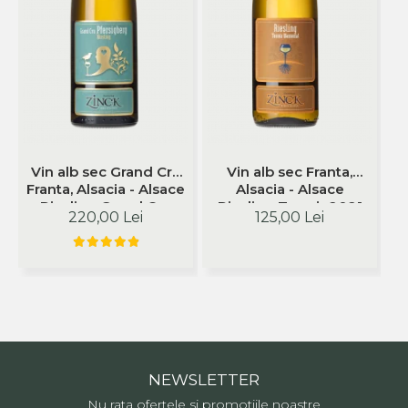
Vin alb sec Grand Cru
Vin alb sec Franta,
Franta, Alsacia - Alsace
Alsacia - Alsace
Riesling Grand Cru
Riesling Terroir 2021
R
220,00 Lei
125,00 Lei
Pfersigberg 2017 750
750ml Philippe Zinck -
ml Philippe Zinck -
Domaine Zinck
Domaine Zinck
NEWSLETTER
Nu rata ofertele si promotiile noastre