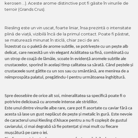
kerosen ...). Aceste arome distinctive pot fi găsite în vinurile de
terroir (Grands Crus).
Riesling este un vin uscat, foarte liniar, însa prezintă o intensitate
plină de viață, vizibilă încă de la primul contact. Poate fi păstrat,
se maturează minunat în sticlă, chiar zeci de ani.
Înzestrat cu o paletă de arome subtile, se potrivește cu un pește alb
delicat, care necesită un vin elegant Aciditatea sa fină, combinată cu
un strop de coajă de lămâie, scoate în evidență aromele subtile ale
crustaceelor, sporind în același timp calitatea sa sărată. Când peștele și
crustaceele sunt gătite cu un sos sau cu smântână, are menirea de a
reîmprospăta palatul, pregătindu-l pentru următoarea înghițitură.
Spre deosebire de orice alt soi, mineralitatea sa specifică poate fi o
potrivire delicioasă cu aromele intense ale stridiilor.
Este unul dintre vinurile albe rare, care pot fi asortate cu caviar fără ca
acesta să lase un gust neplăcut de pește și metalic în gură. Este nevoie
de caracterul unui Riesling d’Alsace pentru a nu fi copleșit de gustul
caviarului, ci mai degrabă să fie potențat și mai mult cu fiecare
mușcătură pe care o iei.