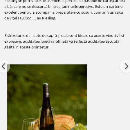
Riesling se potrivește de asemenea perfect cu păsările de curte,carnea
albă, care nu se descurcă bine cu taninurile agresive. Este un partener
excelent pentru a acompania preparatele cu sosuri, cum ar fi un ragu
de vițel sau Coq ... au Riesling.
Brânzeturile din lapte de capră și oaie sunt ideale cu aceste vinuri vii și
expresive, aciditatea lungă și rafinată va reflecta aciditatea ascuțită
găsită în aceste brânzeturi.