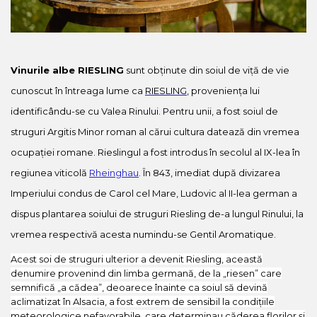
Vin DOC
Vinuri din Franta
Vinuri Alsacia
Vinuri din Spania
Vinurile albe RIESLING
sunt obținute din soiul de viță de vie
Vinuri Catalonia
cunoscut în întreaga lume ca
RIESLING
, proveniența lui
Vinuri din Ungaria
identificându-se cu Valea Rinului. Pentru unii, a fost soiul de
Sortare Dupa Crama/
Domenii
struguri Argitis Minor roman al cărui cultura datează din vremea
ocupației romane. Rieslingul a fost introdus în secolul al IX-lea în
Domeniile Zinck
Castell del Remei
regiunea viticolă
Rheinghau
. În 843, imediat după divizarea
Sortare Dupa Soiul De Vita
Imperiului condus de Carol cel Mare, Ludovic al II-lea german a
De Vie
dispus plantarea soiului de struguri Riesling de-a lungul Rinului, la
Riesling
vremea respectivă acesta numindu-se Gentil Aromatique.
Pinot blanc
Acest soi de struguri ulterior a devenit Riesling, această
Pinot Noir
denumire provenind din limba germană, de la „riesen” care
Pinot Gris
semnifică „a cădea”, deoarece înainte ca soiul să devină
Muscat
aclimatizat în Alsacia, a fost extrem de sensibil la condițiile
Gewürztraminer
meteorologice nefavorabile, care determinau căderea florilor și