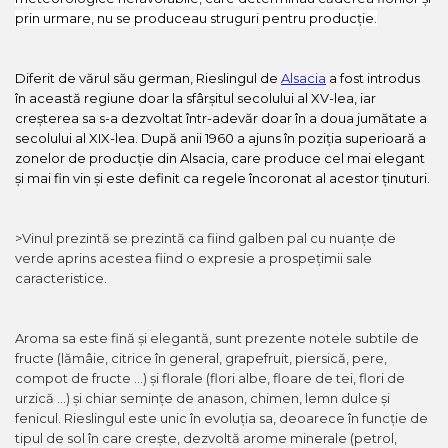
prin urmare, nu se produceau struguri pentru producție.
Macabeu
Chardonnay
Sauvignon blanc
Diferit de vărul său german, Rieslingul de
Alsacia
a fost introdus
Garnacha
în această regiune doar la sfârșitul secolului al XV-lea, iar
Tempranillo
creșterea sa s-a dezvoltat într-adevăr doar în a doua jumătate a
secolului al XIX-lea. După anii 1960 a ajuns în poziția superioară a
Shiraz
zonelor de producție din Alsacia, care produce cel mai elegant
Cabernet
și mai fin vin și este definit ca regele încoronat al acestor ținuturi.
Xarel
Parellada
>
Vinul prezintă se prezintă ca fiind galben pal cu nuanțe de
verde aprins acestea fiind o expresie a prospețimii sale
caracteristice.
Aroma sa este fină și elegantă, sunt prezente notele subtile de
fructe (lămâie, citrice în general, grapefruit, piersică, pere,
compot de fructe ...) și florale (flori albe, floare de tei, flori de
urzică ...) și chiar semințe de anason, chimen, lemn dulce și
fenicul. Rieslingul este unic în evoluția sa, deoarece în funcție de
tipul de sol în care crește, dezvoltă arome minerale (petrol,