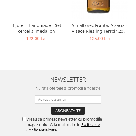
Bijuterii handmade - Set
Vin alb sec Franta, Alsacia -
cercei si medalion
Alsace Riesling Terroir 2021
750ml Philippe Zinck -
122,00 Lei
125,00 Lei
Domaine Zinck
NEWSLETTER
Nu rata ofertele si promotiile noastre
Vreau sa primesc newsletter cu promotiile
magazinului. Afla mai multe in
Politica de
Confidentialitate