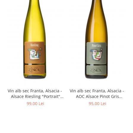
Vin alb sec Franta, Alsacia -
Vin alb sec Franta, Alsacia -
Alsace Riesling "Portrait"
AOC Alsace Pinot Gris
750 ml Philippe Zinck -
"Portrait" 750 ml Philippe
99,00 Lei
95,00 Lei
Domaine Zinck
Zinck- Domaine Zinck