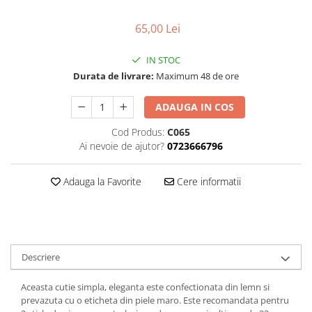
Chardonnay
Sauvignon blanc
65,00 Lei
Garnacha
Tempranillo
IN STOC
Shiraz
Durata de livrare:
Maximum 48 de ore
Cabernet
ADAUGA IN COS
Xarel
Parellada
Cod Produs:
C065
Ai nevoie de ajutor?
0723666796
Adauga la Favorite
Cere informatii
Descriere
Aceasta cutie simpla, eleganta este confectionata din lemn si
prevazuta cu o eticheta din piele maro. Este recomandata pentru