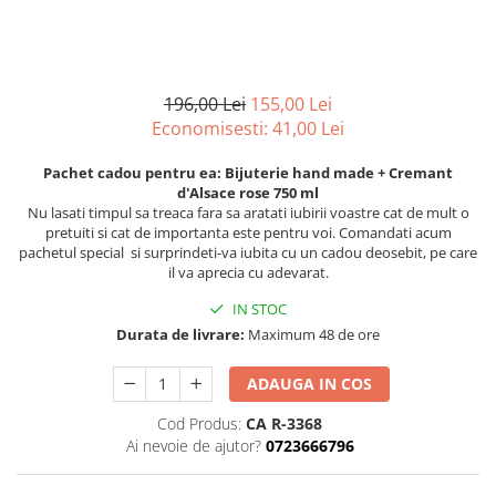
Chardonnay
Sauvignon blanc
Garnacha
Tempranillo
196,00 Lei
155,00 Lei
Shiraz
Economisesti:
41,00
Lei
Cabernet
Pachet cadou pentru ea: Bijuterie hand made + Cremant
Xarel
d'Alsace rose 750 ml
Parellada
Nu lasati timpul sa treaca fara sa aratati iubirii voastre cat de mult o
pretuiti si cat de importanta este pentru voi. Comandati acum
pachetul special si surprindeti-va iubita cu un cadou deosebit, pe care
il va aprecia cu adevarat.
IN STOC
Durata de livrare:
Maximum 48 de ore
ADAUGA IN COS
Cod Produs:
CA R-3368
Ai nevoie de ajutor?
0723666796