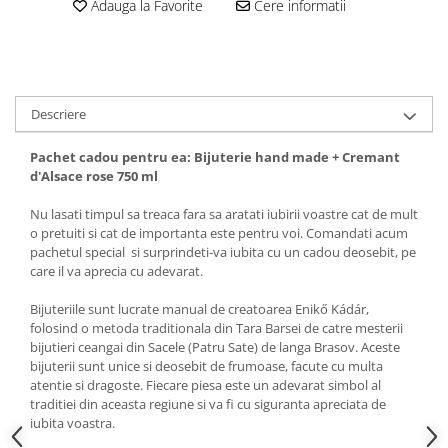
Adauga la Favorite
Cere informatii
Descriere
Pachet cadou pentru ea: Bijuterie hand made + Cremant
d'Alsace rose 750 ml
Nu lasati timpul sa treaca fara sa aratati iubirii voastre cat de mult
o pretuiti si cat de importanta este pentru voi. Comandati acum
pachetul special si surprindeti-va iubita cu un cadou deosebit, pe
care il va aprecia cu adevarat.
Bijuteriile sunt lucrate manual de creatoarea Enikő Kádár,
folosind o metoda traditionala din Tara Barsei de catre mesterii
bijutieri ceangai din Sacele (Patru Sate) de langa Brasov. Aceste
bijuterii sunt unice si deosebit de frumoase, facute cu multa
atentie si dragoste. Fiecare piesa este un adevarat simbol al
traditiei din aceasta regiune si va fi cu siguranta apreciata de
iubita voastra.