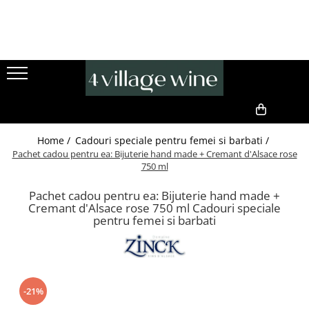
Vinuri
Produse Gourmet
Cadouri premium
Toate vinurile..
Produse gourmet
Idei de cadouri pentru ea
Pachete vinuri
Ulei de măsline premium
Set bijuterii
Ciocolata
Cercei
Pachet degustare vin
0,00
Cafea
Pandative
Pachet vin cadou
Home /
Cadouri speciale pentru femei si barbati /
Specialități din măsline
Idei de cadouri pentru el
Vinuri rosii
Pachet cadou pentru ea: Bijuterie hand made + Cremant d'Alsace rose
750 ml
Pachete cadou gourmet
Pachet vin cadou
Vinuri rosii seci
Sorturi handmade
Vinuri albe
Pachet cadou pentru ea: Bijuterie hand made +
Vinuri premiate
Cremant d'Alsace rose 750 ml Cadouri speciale
Vinuri albe seci
pentru femei si barbati
Accesorii vin
Spumant
Pachete cadou
Champagne
Cadouri Handmade
Cremant
Cutii cadou / ambalaje
Cava
-21%
Vin DOC