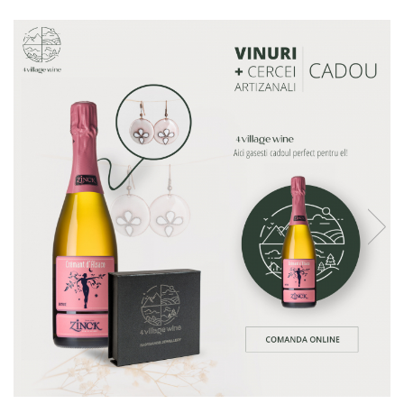
Vinuri din Franta
Vinuri Alsacia
Vinuri din Spania
Vinuri Catalonia
Vinuri din Ungaria
Sortare dupa crama/ domenii
Domeniile Zinck
Castell del Remei
Sortare dupa soiul de vita de vie
Riesling
Pinot blanc
Pinot Noir
Pinot Gris
Muscat
Gewürztraminer
Macabeu