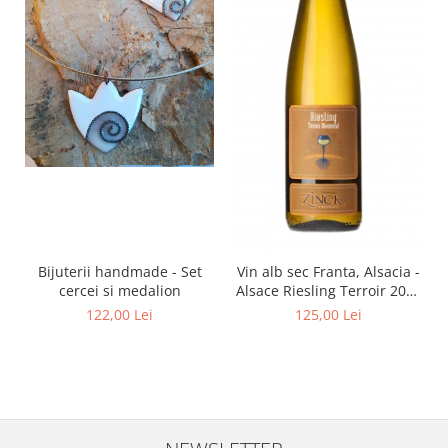
Bijuterii handmade - Set
Vin alb sec Franta, Alsacia -
cercei si medalion
Alsace Riesling Terroir 2021
750ml Philippe Zinck -
122,00 Lei
125,00 Lei
Domaine Zinck