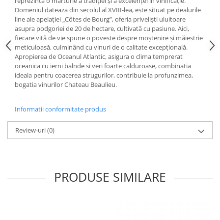
reprezintă o mărturie a tradiției și a excelenței în vinificație.
Domeniul dateaza din secolul al XVIII-lea, este situat pe dealurile
line ale apelației „Côtes de Bourg”, oferia priveliști uluitoare
asupra podgoriei de 20 de hectare, cultivată cu pasiune. Aici,
fiecare viță de vie spune o poveste despre moștenire și măiestrie
meticuloasă, culminând cu vinuri de o calitate excepțională.
Apropierea de Oceanul Atlantic, asigura o clima temprerat
oceanica cu ierni balnde si veri foarte calduroase, combinatia
ideala pentru coacerea strugurilor, contribuie la profunzimea,
bogatia vinurilor Chateau Beaulieu.
Informatii conformitate produs
Review-uri
(0)
PRODUSE SIMILARE