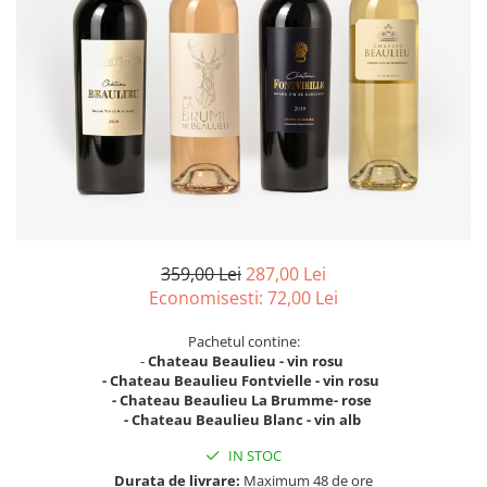
Vinuri din Franta
Vinuri Alsacia
Vinuri din Spania
Vinuri Catalonia
Vinuri din Ungaria
Sortare dupa crama/ domenii
Domeniile Zinck
Castell del Remei
Sortare dupa soiul de vita de vie
359,00 Lei
287,00 Lei
Riesling
Economisesti:
72,00
Lei
Pinot blanc
Pachetul contine:
Pinot Noir
-
Chateau Beaulieu - vin rosu
Pinot Gris
- Chateau Beaulieu Fontvielle - vin rosu
- Chateau Beaulieu La Brumme- rose
Muscat
- Chateau Beaulieu Blanc - vin alb
Gewürztraminer
IN STOC
Macabeu
Durata de livrare:
Maximum 48 de ore