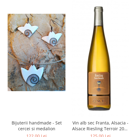
Bijuterii handmade - Set
Vin alb sec Franta, Alsacia -
cercei si medalion
Alsace Riesling Terroir 2021
750ml Philippe Zinck -
122,00 Lei
125,00 Lei