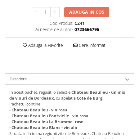
Chardonnay
Sauvignon blanc
ADAUGA IN COS
Garnacha
Cod Produs:
C241
Tempranillo
Ai nevoie de ajutor?
0723666796
Shiraz
Cabernet
Adauga la Favorite
Cere informatii
Xarel
Parellada
Descriere
In acest pachet, regasiti o selectie
Chateau Beaulieu - un mix
de vinuri de Bordeaux
, cu apelatia
Cote de Burg.
Pachetul contine:
-
Chateau Beaulieu - vin rosu
- Chateau Beaulieu Fontvielle - vin rosu
- Chateau Beaulieu La Brumme- rose
- Chateau Beaulieu Blanc - vin alb
Situata in în inima regiunii viticole Bordeaux, Château Beaulieu