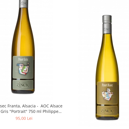
 sec Franta, Alsacia - AOC Alsace
 Gris "Portrait" 750 ml Philippe
Zinck- Domaine Zinck
95,00 Lei