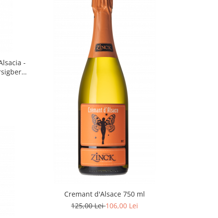
Alsacia -
rsigberg
 Domaine
Cremant d'Alsace 750 ml
125,00 Lei
106,00 Lei