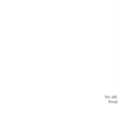
Chardonnay
Sauvignon blanc
Garnacha
Tempranillo
Shiraz
Cabernet
Xarel
Parellada
Vin alb
Pinot