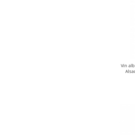
Vin alb
Alsa
Ei