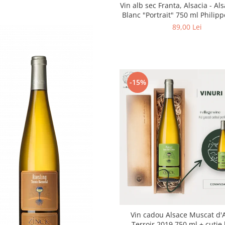
Vin alb sec Franta, Alsacia - Al
Blanc "Portrait" 750 ml Philipp
Domaine Zinck
89,00 Lei
-15%
Vin cadou Alsace Muscat d'
Terroir 2019 750 ml + cutie lemn,