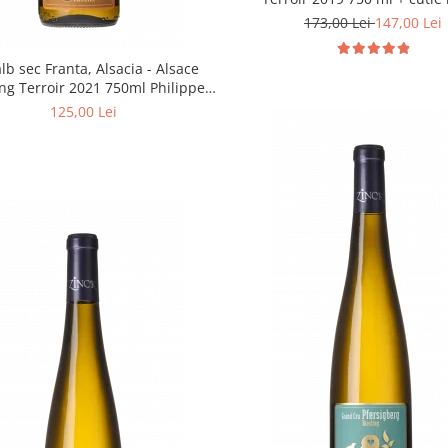
Domaine Zinck | Promotie vinu
173,00 Lei
147,00 Lei
alb sec Franta, Alsacia - Alsace
ing Terroir 2021 750ml Philippe
Zinck - Domaine Zinck
125,00 Lei