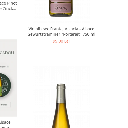
sace Pinot
e Zinck -
Vin alb sec Franta, Alsacia - Alsace
Gewurtztraminer "Portarait" 750 ml
Philippe Zinck - Domaine Zinck
99,00 Lei
Alsace