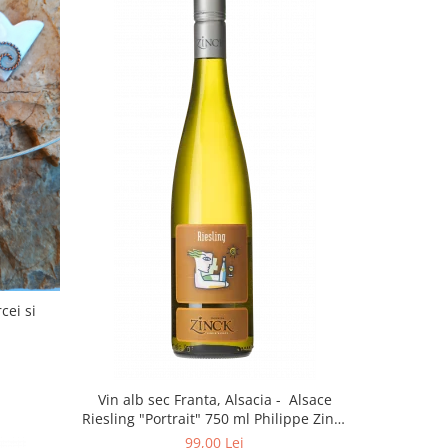
cei si
Vin alb sec Franta, Alsacia - Alsace
Riesling "Portrait" 750 ml Philippe Zinck
- Domaine Zinck
99,00 Lei