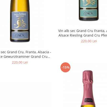
Vin alb sec Grand Cru Franta, 
Alsace Riesling Grand Cru Pfe
2017 750 ml Philippe Zinck -
220,00 Lei
Zinck
 sec Grand Cru, Franta, Alsacia -
ce Gewurztraminer Grand Cru
chberg 2019 -Philippe Zinck -
220,00 Lei
Domaine Zinck
-15%