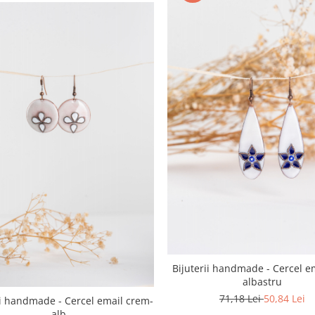
Bijuterii handmade - Cercel em
albastru
71,18 Lei
50,84 Lei
ii handmade - Cercel email crem-
alb