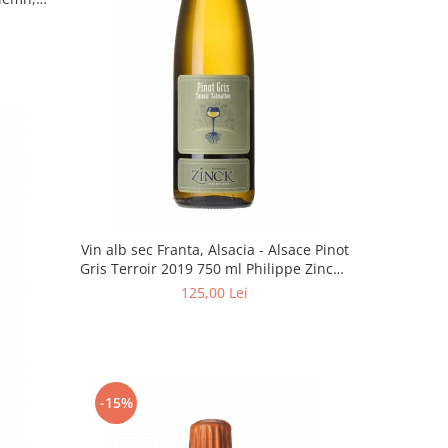
ri cadou
Vin alb sec Franta, Alsacia - Alsace Pinot
Gris Terroir 2019 750 ml Philippe Zinck -
Domaine Zinck
125,00 Lei
-15%