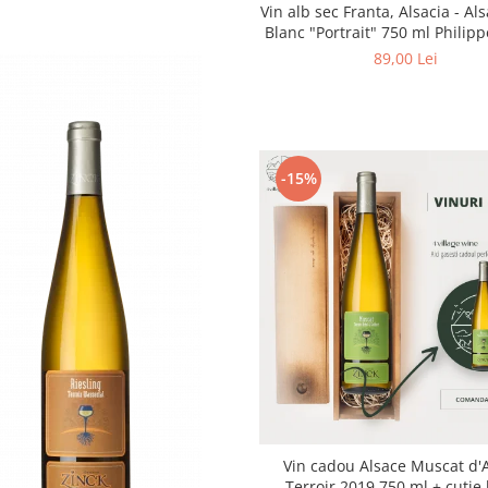
Vin alb sec Franta, Alsacia - Al
Blanc "Portrait" 750 ml Philipp
Domaine Zinck
89,00 Lei
-15%
Vin cadou Alsace Muscat d'
Terroir 2019 750 ml + cutie lemn,