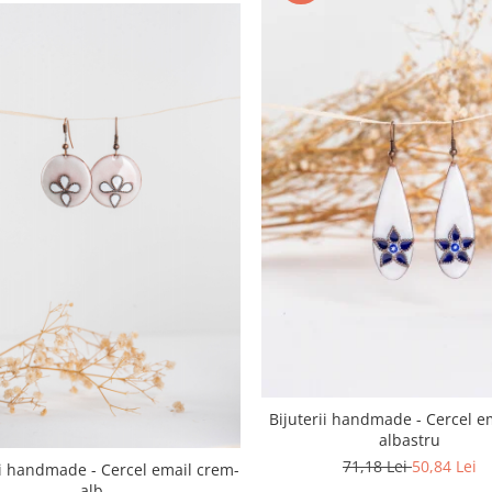
Bijuterii handmade - Cercel em
albastru
71,18 Lei
50,84 Lei
ii handmade - Cercel email crem-
alb