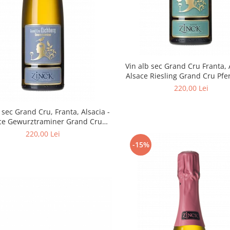
Vin alb sec Grand Cru Franta, 
Alsace Riesling Grand Cru Pfe
2017 750 ml Philippe Zinck -
220,00 Lei
Zinck
 sec Grand Cru, Franta, Alsacia -
ce Gewurztraminer Grand Cru
chberg 2019 -Philippe Zinck -
220,00 Lei
Domaine Zinck
-15%