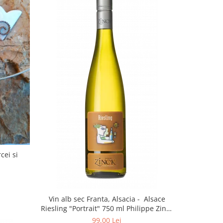
cei si
Vin alb sec Franta, Alsacia - Alsace
Riesling "Portrait" 750 ml Philippe Zinck
- Domaine Zinck
99,00 Lei