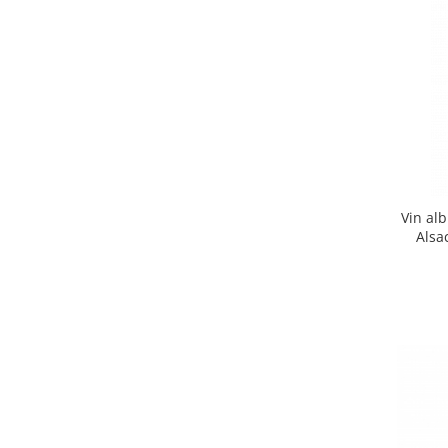
Vin alb
Alsa
Ei