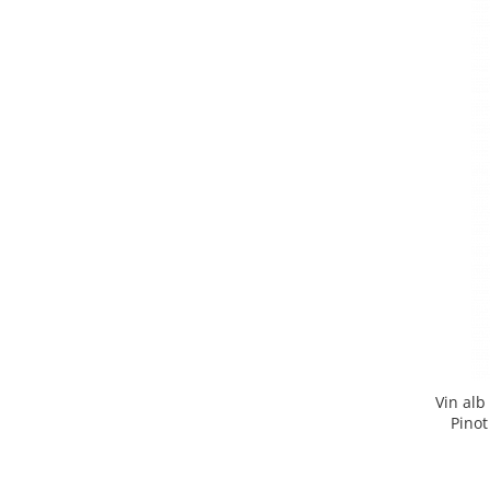
Chardonnay
Sauvignon blanc
Garnacha
Tempranillo
Shiraz
Cabernet
Xarel
Parellada
Vin alb
Pinot