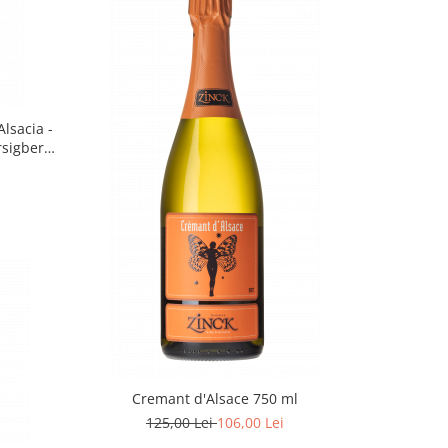
Alsacia -
rsigberg
 Domaine
Cremant d'Alsace 750 ml
125,00 Lei
106,00 Lei