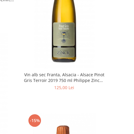
ri cadou
Vin alb sec Franta, Alsacia - Alsace Pinot
Gris Terroir 2019 750 ml Philippe Zinck -
Domaine Zinck
125,00 Lei
-15%