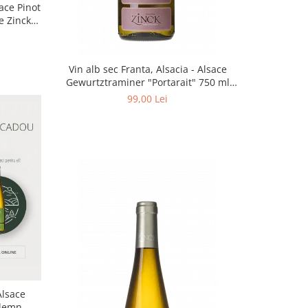
sace Pinot
e Zinck -
Vin alb sec Franta, Alsacia - Alsace
Gewurtztraminer "Portarait" 750 ml
Philippe Zinck - Domaine Zinck
99,00 Lei
Alsace