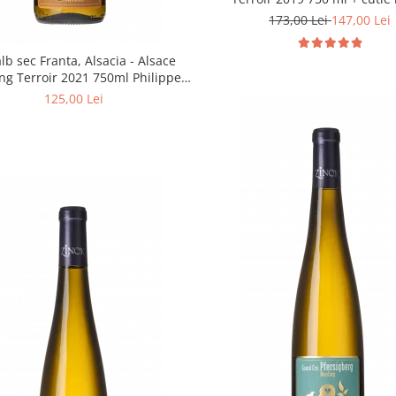
Domaine Zinck | Promotie vinu
173,00 Lei
147,00 Lei
alb sec Franta, Alsacia - Alsace
ing Terroir 2021 750ml Philippe
Zinck - Domaine Zinck
125,00 Lei