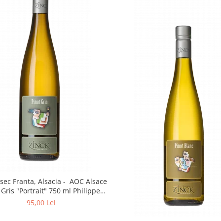
 sec Franta, Alsacia - AOC Alsace
 Gris "Portrait" 750 ml Philippe
Zinck- Domaine Zinck
95,00 Lei