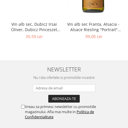
Vin alb sec, Dubicz Irsai
Vin alb sec Franta, Alsacia -
Oliver, Dubicz Pinceszet
Alsace Riesling "Portrait"
0.75
750 ml Philippe Zinck -
35,59 Lei
99,00 Lei
Domaine Zinck
NEWSLETTER
Nu rata ofertele si promotiile noastre
Vreau sa primesc newsletter cu promotiile
magazinului. Afla mai multe in
Politica de
Confidentialitate