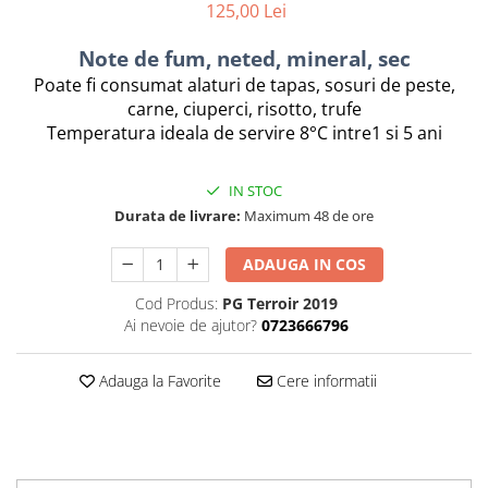
Chardonnay
125,00 Lei
Sauvignon blanc
Note de fum, neted, mineral, sec
Garnacha
Poate fi consumat alaturi de tapas, sosuri de peste,
Tempranillo
carne, ciuperci, risotto, trufe
Shiraz
Temperatura ideala de servire 8°C intre1 si
5
ani
Cabernet
Xarel
IN STOC
Parellada
Durata de livrare:
Maximum 48 de ore
ADAUGA IN COS
Cod Produs:
PG Terroir 2019
Ai nevoie de ajutor?
0723666796
Adauga la Favorite
Cere informatii