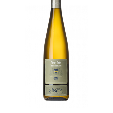
Vinuri din Franta
Vinuri Alsacia
Vinuri din Spania
Vinuri Catalonia
Vinuri din Ungaria
Sortare dupa crama/ domenii
Domeniile Zinck
Castell del Remei
Sortare dupa soiul de vita de vie
Riesling
Pinot blanc
Pinot Noir
Pinot Gris
Muscat
Gewürztraminer
Macabeu