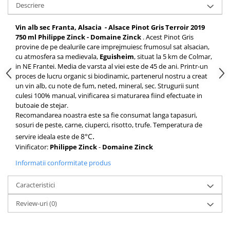
Descriere
Vin alb sec Franta, Alsacia - Alsace Pinot Gris Terroir 2019
750 ml Philippe Zinck - Domaine Zinck
. Acest Pinot Gris
provine de pe dealurile care imprejmuiesc frumosul sat alsacian,
cu atmosfera sa medievala,
Eguisheim
, situat la 5 km de Colmar,
in NE Frantei. Media de varsta al viei este de 45 de ani. Printr-un
proces de lucru organic si biodinamic, partenerul nostru a creat
un vin alb, cu note de fum, neted, mineral, sec. Strugurii sunt
culesi 100% manual, vinificarea si maturarea fiind efectuate in
butoaie de stejar.
Recomandarea noastra este sa fie consumat langa tapasuri,
sosuri de peste, carne, ciuperci, risotto, trufe. Temperatura de
.
8°C
servire ideala este de
Vinificator:
Philippe Zinck
-
Domaine
Zinck
Informatii conformitate produs
Caracteristici
Review-uri
(0)