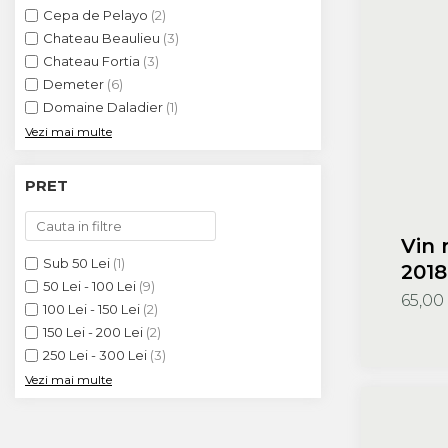
Vin DOC
Cepa de Pelayo
(2)
Vinuri din Franta
Chateau Beaulieu
(3)
Chateau Fortia
(3)
Vinuri Alsacia
Demeter
(6)
Vinuri din Spania
Domaine Daladier
(1)
Vinuri Catalonia
Vezi mai multe
Vinuri din Ungaria
Sortare Dupa Crama/
Domenii
PRET
Domeniile Zinck
Castell del Remei
Vin r
Sub 50 Lei
(1)
Sortare Dupa Soiul De Vita
2018
50 Lei - 100 Lei
(9)
De Vie
Pinc
65,00
100 Lei - 150 Lei
(2)
Riesling
150 Lei - 200 Lei
(2)
Pinot blanc
250 Lei - 300 Lei
(3)
Pinot Noir
Vezi mai multe
Pinot Gris
Muscat
Gewürztraminer