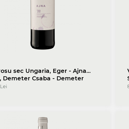
osu sec Ungaria, Eger - Ajna
, Demeter Csaba - Demeter
eszet 750 ml
 Lei