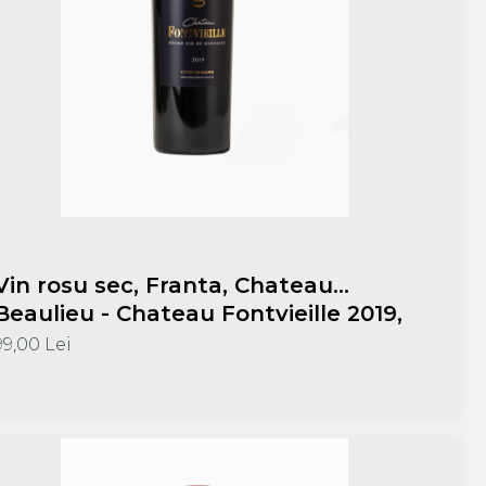
Vin rosu sec, Franta, Chateau
Beaulieu - Chateau Fontvieille 2019,
Chateau Beaulieu
99,00 Lei