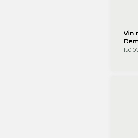
Vin 
Dem
Pinc
150,0