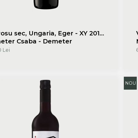
rosu sec, Ungaria, Eger - XY 2018
eter Csaba - Demeter
eszet
0 Lei
NOU