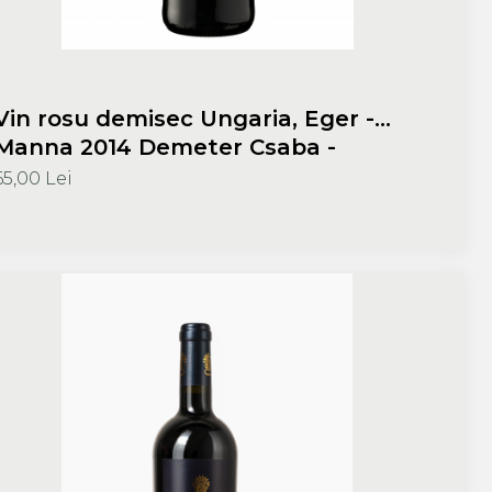
Vin rosu demisec Ungaria, Eger -
Manna 2014 Demeter Csaba -
Demeter Pinceszet
65,00 Lei