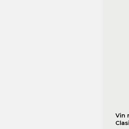
Macabeu
Chardonnay
Sauvignon blanc
Garnacha
Tempranillo
Shiraz
Cabernet
Xarel
Parellada
Vin r
Clas