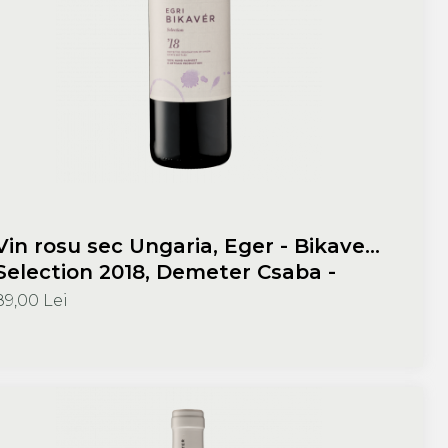
Vin rosu sec Ungaria, Eger - Bikaver
Selection 2018, Demeter Csaba -
Demeter Pinceszet 750 ml
89,00 Lei