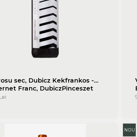
rosu sec, Dubicz Kekfrankos -
rnet Franc, DubiczPinceszet
Lei
NOU