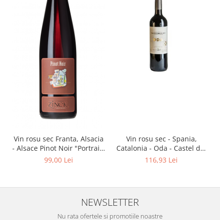
Vin rosu sec Franta, Alsacia
Vin rosu sec - Spania,
- Alsace Pinot Noir "Portrait"
Catalonia - Oda - Castel del
750 ml Philippe Zinck -
Remei
99,00 Lei
116,93 Lei
Domaine Zinck
NEWSLETTER
Nu rata ofertele si promotiile noastre