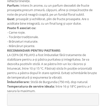
reflectă
tinerețe.
Parfum:
Intens în arome, cu un parfum deosebit de fructe
proaspete,
precum zmeură, căpșuni, afine și cireșe,
însoțite de
note de prună neagră coaptă, pe un fundal floral subtil.
Gust:
proaspăt și echilibrat, plin de fructe proaspete. Are o
aciditate bine integrată, cu un final lung și ușor dulce.
Poate fi asociat cu:
- Carne roșie.
-
Tocănițe tradiționale.
-
Brânzeturi maturate.
-
Mâncăruri picante.
RECOMANDARI PENTRU PASTRARE:
LA CEPA DE PELAYO a fost îmbuteliat fără tratamente de
stabilizare
pentru a-și păstra puritatea și integritatea. Se va
dezvolta pozitiv
în sticlă. A se păstra într-un loc răcoros și
întunecat, între 10 și 15 ºC.
Păstrați sticla în poziție orizontală
pentru a păstra dopul în
stare optimă. Evitați schimbările bruște
de temperatură și
expunerea la vibrații.
Îmbutelierare:
Sticlă de Burgundia (750 ml), dop natural.
Temperatura de servire ideala:
între 16 și 18ºC pentru a-l
savura la maximum.