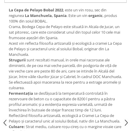
La Cepa de Pelayo Bobal 2022
, este un vin rosu, sec din
regiunea
La Manchuela, Spania
. Este un vin
organic
, produs
100% din soiul BOBAL.
Crama, Bodega Cepa de Pelayo este situată in Alcala de Jucar, un
sat pitoresc, care este considerat unul din topul celor 10 cele mai
frumoase așezări din Spania.
Acest vin r
eflecta filosofia artizanală și ecologică a cramei La Cepa
de Pelayo și caracterul unic al soiului Bobal, originar din La
Manchuela.
Strugurii
sunt recoltati manual, in orele mai racoroase ale
diminietii,
de pe cea mai veche parcelă, din podgoria de viță de
vie veche care are peste 80
de ani, care se intinde în Alcalá del
Júcar,
între văile râurilor Júcar și Cabriel, în cadrul
DOC Manchuela.
Se efectuează apoi macerarea la rece pentru a extrage aromele și
culoarea.
Fermentația
se desfășoară la temperatură controlată în
rezervoare de beton
cu o capacitate de 8200 l pentru a păstra
profilul aromatic și
a evidenția expresia varietală, urmată de
învechirea în butoaie de stejar francez
timp de 12 luni.
Reflectând filosofia artizanală, ecologică a Cramei La Cepa de
Pelayo și caracterul unic al soiului Bobal,
nativ din La Manchuela.
Culoare:
Strat mediu, culoare roșu-cireș cu o margine vioaie care