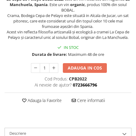
Chardonnay
Manchuela, Spania
. Este un vin
organic
, produs 100% din soiul
Sauvignon blanc
BOBAL.
Crama, Bodega Cepa de Pelayo este situată in Alcala de Jucar, un sat
Garnacha
pitoresc, care este considerat unul din topul celor 10 cele mai
Tempranillo
frumoase așezări din Spania.
Acest vin r
eflecta filosofia artizanală și ecologică a cramei La Cepa de
Shiraz
Pelayo și caracterul unic al soiului Bobal, originar din La Manchuela.
Cabernet
IN STOC
Xarel
Durata de livrare:
Maximum 48 de ore
Parellada
ADAUGA IN COS
Cod Produs:
CPB2022
Ai nevoie de ajutor?
0723666796
Adauga la Favorite
Cere informatii
Descriere