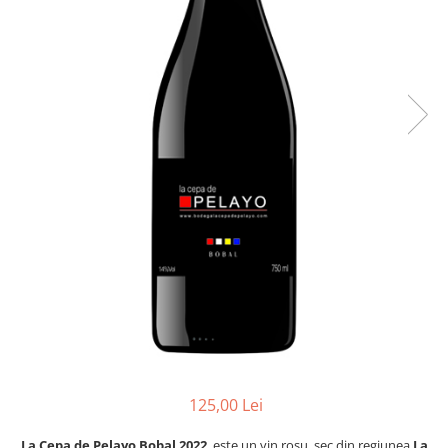
Vinuri din Franta
Vinuri Alsacia
Vinuri din Spania
Vinuri Catalonia
Vinuri din Ungaria
Sortare dupa crama/ domenii
Domeniile Zinck
Castell del Remei
Sortare dupa soiul de vita de vie
Riesling
Pinot blanc
Pinot Noir
Pinot Gris
Muscat
Gewürztraminer
125,00 Lei
Macabeu
La Cepa de Pelayo Bobal 2022
, este un vin rosu, sec din regiunea
La