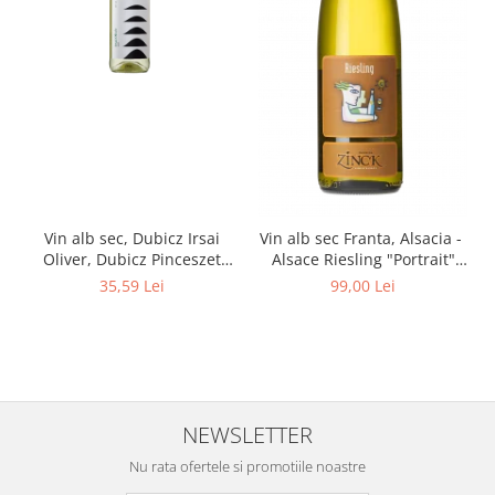
Vin alb sec, Dubicz Irsai
Vin alb sec Franta, Alsacia -
Oliver, Dubicz Pinceszet
Alsace Riesling "Portrait"
0.75
750 ml Philippe Zinck -
35,59 Lei
99,00 Lei
Domaine Zinck
NEWSLETTER
Nu rata ofertele si promotiile noastre