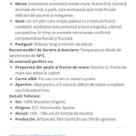
Miros:
Intensitate aromatică medie-mare, foarte fină. Domină
aromele de măr și pară, care evoluează spre note florale
delicate de iasomie și margarete.
Gust:
Un vin plin, care umple palatul cu o textură fină și
catifelată. Aciditatea este prezentă și bine integrată, oferind
prospețime, în timp ce aromele retronazale confirmă
complexitatea florală și fructată.
Postgust:
Robust, lung și extrem de plăcut.
Recomandări de Servire și Asociere:
Temperatura ideală de
servire este de
10°C
.
Se asociază perfect cu:
Preparate din pește și fructe de mare:
Risotto cu fructe de
mare sau pește la cuptor.
Carne albă:
Pui sau curcan cu sosuri ușoare.
Aperitiv:
Ideal pentru a fi savurat alături de salate complexe
sau brânzeturi moi.
Detalii Tehnice:
Soi:
100% Macabeo Organic.
Origine:
D.O. Manchuela, Spania.
Alcool:
13% - 14% vol (în funcție de recoltă).
Producție:
Artizanală, fără clarificări sau filtrări agresive.