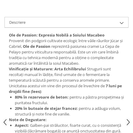
Descriere
Ole de Passion: Expresia Nobilă a Soiului Macabeo
Provenit din podgorii cultivate ecologic între văile râurilor Júcar și
Cabriel,
Ole de Passion
reprezintă pasiunea cramei La Cepa de
Pelayo pentru viticultura responsabilă. Este un vin care îmbină
tradiția cu tehnica modernă pentru a obține o complexitate
aromatică rar întâlnită la soiul Macabeo.
Vinificație și Maturare: Arta Echilibrului
Strugurii sunt
recoltați manual în lădițe, fiind urmate de o fermentare la
temperatură scăzută pentru a conserva aromele primare.
Unicitatea acestui vin vine din procesul de învechire de
7 luni pe
drojdii fine (lees)
:
80% în rezervoare de beton:
pentru a păstra prospețimea și
puritatea fructului.
20% în butoaie de stejar francez:
pentru a adăuga volum,
structură și note fine de vanilie.
Note de Degustare:
Aspect:
Galben-pai strălucitor, foarte curat, cu o consistență
vizibilă (lăcrămare bogată) ce anunță onctuozitatea din gură.