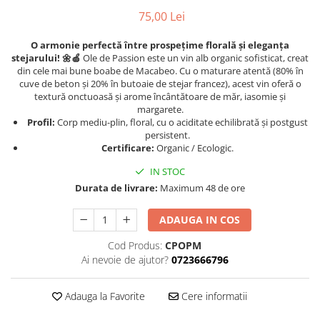
Chardonnay
75,00 Lei
Sauvignon blanc
Garnacha
O armonie perfectă între prospețime florală și eleganța
stejarului! 🌼🍏
Ole de Passion este un vin alb organic sofisticat, creat
Tempranillo
din cele mai bune boabe de Macabeo. Cu o maturare atentă (80% în
Shiraz
cuve de beton și 20% în butoaie de stejar francez), acest vin oferă o
Cabernet
textură onctuoasă și arome încântătoare de măr, iasomie și
margarete.
Xarel
Profil:
Corp mediu-plin, floral, cu o aciditate echilibrată și postgust
Parellada
persistent.
Certificare:
Organic / Ecologic.
IN STOC
Durata de livrare:
Maximum 48 de ore
ADAUGA IN COS
Cod Produs:
CPOPM
Ai nevoie de ajutor?
0723666796
Adauga la Favorite
Cere informatii