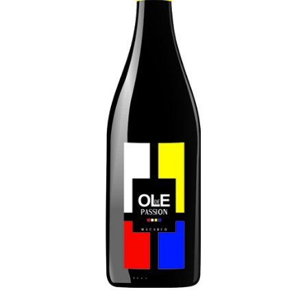
Vinuri din Franta
Vinuri Alsacia
Vinuri din Spania
Vinuri Catalonia
Vinuri din Ungaria
Sortare dupa crama/ domenii
Domeniile Zinck
Castell del Remei
Sortare dupa soiul de vita de vie
Riesling
Pinot blanc
Pinot Noir
Pinot Gris
Muscat
Gewürztraminer
Macabeu