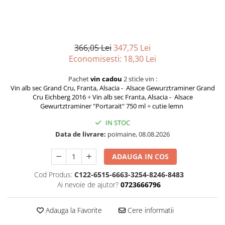
Chardonnay
Sauvignon blanc
Garnacha
Tempranillo
366,05 Lei
347,75 Lei
Shiraz
Economisesti:
18,30
Lei
Cabernet
Pachet
vin cadou
2 sticle vin :
Xarel
Vin alb sec Grand Cru, Franta, Alsacia - Alsace Gewurztraminer Grand
Parellada
Cru Eichberg 2016
+
Vin alb sec Franta, Alsacia - Alsace
Gewurtztraminer "Portarait" 750 ml
+
cutie lemn
IN STOC
Data de livrare:
poimaine, 08.08.2026
ADAUGA IN COS
Cod Produs:
C122-6515-6663-3254-8246-8483
Ai nevoie de ajutor?
0723666796
Adauga la Favorite
Cere informatii