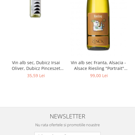
Vin alb sec, Dubicz Irsai
Vin alb sec Franta, Alsacia -
Oliver, Dubicz Pinceszet
Alsace Riesling "Portrait"
0.75
750 ml Philippe Zinck -
35,59 Lei
99,00 Lei
Domaine Zinck
NEWSLETTER
Nu rata ofertele si promotiile noastre