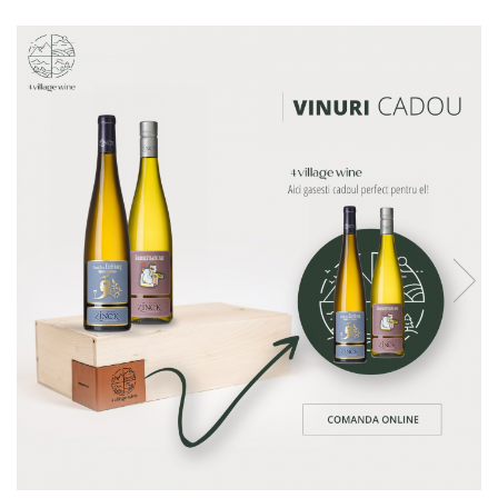
Vinuri din Franta
Vinuri Alsacia
Vinuri din Spania
Vinuri Catalonia
Vinuri din Ungaria
Sortare dupa crama/ domenii
Domeniile Zinck
Castell del Remei
Sortare dupa soiul de vita de vie
Riesling
Pinot blanc
Pinot Noir
Pinot Gris
Muscat
Gewürztraminer
Macabeu