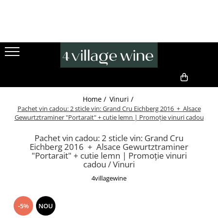
Vinuri
Produse Gourmet
Cadouri premium
Toate vinurile..
Produse gourmet
Idei de cadouri pentru ea
Pachete vinuri
Ulei de măsline premium
Set bijuterii
Ciocolata
Cercei
Pachet degustare vin
0,00
Cafea
Pandative
Pachet vin cadou
Home /
Vinuri /
Specialități din măsline
Idei de cadouri pentru el
Vinuri rosii
Pachet vin cadou: 2 sticle vin: Grand Cru Eichberg 2016 + Alsace
Gewurtztraminer "Portarait" + cutie lemn | Promoție vinuri cadou
Pachete cadou gourmet
Pachet vin cadou
Vinuri rosii seci
Sorturi handmade
Vinuri albe
Pachet vin cadou: 2 sticle vin: Grand Cru
Vinuri premiate
Eichberg 2016 + Alsace Gewurtztraminer
Vinuri albe seci
"Portarait" + cutie lemn | Promoție vinuri
Accesorii vin
Spumant
cadou / Vinuri
Pachete cadou
Champagne
4villagewine
Cadouri Handmade
Cremant
Cutii cadou / ambalaje
Cava
-5%
NOU
Vin DOC