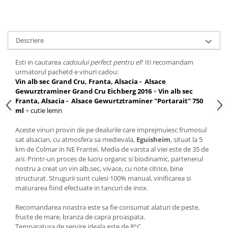
Descriere
Esti in cautarea
cadoului perfect pentru el
? Iti recomandam
urmatorul pachetd e vinuri cadou:
Vin alb sec Grand Cru, Franta, Alsacia - Alsace
Gewurztraminer Grand Cru Eichberg 2016
+
Vin alb sec
Franta, Alsacia - Alsace Gewurtztraminer "Portarait" 750
ml
+
cutie lemn
Aceste vinuri provin de pe dealurile care imprejmuiesc frumosul
sat alsacian, cu atmosfera sa medievala,
Eguisheim
, situat la 5
km de Colmar in NE Frantei. Media de varsta al viei este de 35 de
ani. Printr-un proces de lucru organic si biodinamic, partenerul
nostru a creat un vin alb,sec, vivace, cu note citrice, bine
structurat. Strugurii sunt culesi 100% manual, vinificarea si
maturarea fiind efectuate in tancuri de inox.
Recomandarea noastra este sa fie consumat alaturi de peste,
fructe de mare, branza de capra proaspata.
Temparatura de servire ideala este de 8°C.