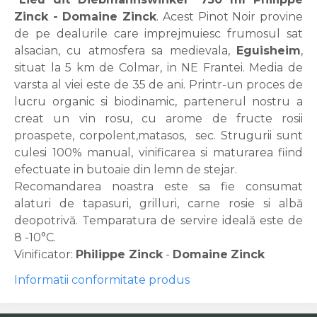
Zinck - Domaine Zinck
. Acest Pinot Noir provine
de pe dealurile care imprejmuiesc frumosul sat
alsacian, cu atmosfera sa medievala,
Eguisheim
,
situat la 5 km de Colmar, in NE Frantei. Media de
varsta al viei este de 35 de ani. Printr-un proces de
lucru organic si biodinamic, partenerul nostru a
creat un vin rosu, cu arome de fructe rosii
proaspete, corpolent,matasos, sec. Strugurii sunt
culesi 100% manual, vinificarea si maturarea fiind
efectuate in butoaie din lemn de stejar.
Recomandarea noastra este sa fie consumat
alaturi de tapasuri, grilluri, carne rosie si albă
deopotrivă. Temparatura de servire ideală este de
8 -10°C.
Vinificator:
Philippe Zinck
-
Domaine
Zinck
Informatii conformitate produs