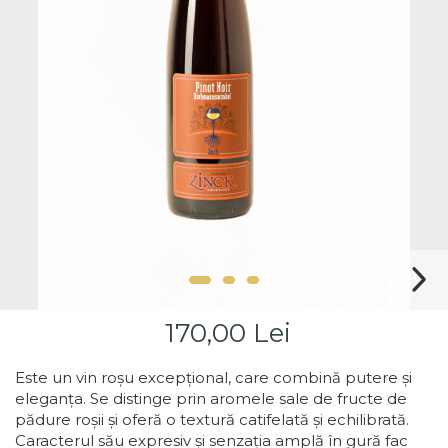
Vin DOC
Vinuri din Franta
Vinuri Alsacia
Vinuri din Spania
Vinuri Catalonia
Vinuri din Ungaria
Sortare Dupa Crama/
Domenii
Domeniile Zinck
Castell del Remei
Sortare Dupa Soiul De Vita
De Vie
Riesling
170,00 Lei
Pinot blanc
Pinot Noir
Este un vin roșu
excepțional, care combină putere și
Pinot Gris
eleganța. Se distinge prin aromele sale de fructe de
pădure roșii și oferă o textură catifelată și echilibrată.
Muscat
Caracterul său expresiv și senzația amplă în gură fac
Gewürztraminer