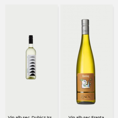
Vin alb sec, Dubicz Irsai
Vin alb sec Franta,