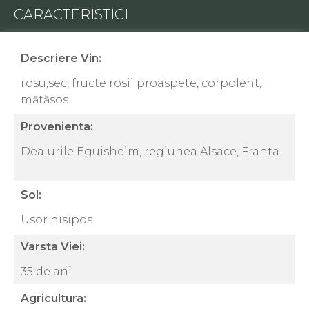
CARACTERISTICI
Descriere Vin:
rosu,sec, fructe rosii proaspete, corpolent,
mătăsos
Provenienta:
Dealurile Eguisheim, regiunea Alsace, Franta
Sol:
Usor nisipos
Varsta Viei:
35 de ani
Agricultura: