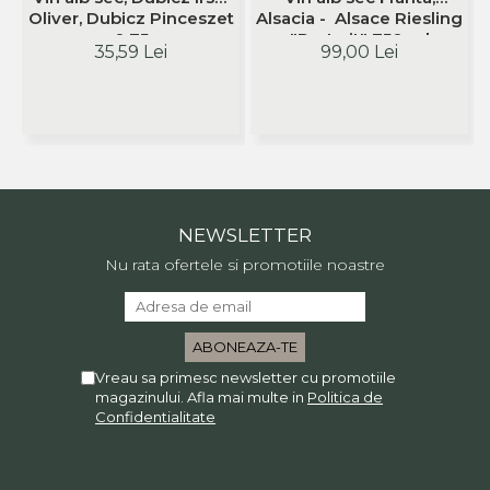
Oliver, Dubicz Pinceszet
Alsacia - Alsace Riesling
0.75
"Portrait" 750 ml
35,59 Lei
99,00 Lei
Philippe Zinck -
Domaine Zinck
NEWSLETTER
Nu rata ofertele si promotiile noastre
Vreau sa primesc newsletter cu promotiile
magazinului. Afla mai multe in
Politica de
Confidentialitate