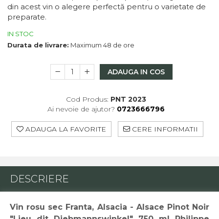
din acest vin o alegere perfectă pentru o varietate de
Macabeu
preparate.
Chardonnay
Sauvignon blanc
IN STOC
Garnacha
Durata de livrare:
Maximum 48 de ore
Tempranillo
Shiraz
ADAUGA IN COS
Cabernet
Xarel
Cod Produs:
PNT 2023
Parellada
Ai nevoie de ajutor?
0723666796
ADAUGA LA FAVORITE
CERE INFORMATII
DESCRIERE
Vin rosu sec Franta, Alsacia - Alsace Pinot Noir
"Lieu dit Diebmannswinkel" 750 ml Philippe