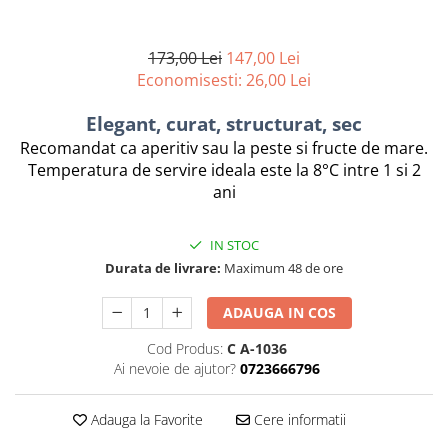
Chardonnay
Sauvignon blanc
173,00 Lei
147,00 Lei
Garnacha
Economisesti:
26,00
Lei
Tempranillo
Shiraz
Elegant, curat, structurat, sec
Cabernet
Recomandat ca aperitiv sau la peste si fructe de mare.
Xarel
Temperatura de servire ideala este la 8°C intre 1 si 2
Parellada
ani
IN STOC
Durata de livrare:
Maximum 48 de ore
ADAUGA IN COS
Cod Produs:
C A-1036
Ai nevoie de ajutor?
0723666796
Adauga la Favorite
Cere informatii