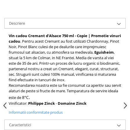
Descriere
Vin cadou Cremant d'Alsace 750 ml - Copie | Promotie vinuri
cadou
. Pentru acest Cremant au fost utilizati Chardonnay, Pinot
Noir, Pinot Blanc culesi de pe dealurile care imprejmuiesc
frumosul sat alsacian, cu atmosfera sa medievala,
Eguisheim
,
situat la 5 km de Colmar, in NE Frantei. Media de varsta al viei
este de 35 de ani. Printr-un proces de lucru organic si biodinamic,
partenerul nostru a creat un Cremant, elegant, curat, structurat,
sec. Strugurii sunt culesi 100% manual, vinificarea si maturarea
fiind efectuate in tancuri de inox.
Recomandarea noastra este sa fie consumat ca aperitiv sau servit
alaturi de peste si fructe de mare. Temparatura de servire ideala
.
8°C
este de
Vinificator:
Philippe Zinck
-
Domaine
Zinck
Informatii conformitate produs
Caracteristici