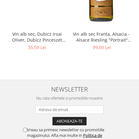
Vin alb sec, Dubicz Irsai
Vin alb sec Franta, Alsacia -
Oliver, Dubicz Pinceszet
Alsace Riesling "Portrait"
0.75
750 ml Philippe Zinck -
35,59 Lei
99,00 Lei
Domaine Zinck
NEWSLETTER
Nu rata ofertele si promotiile noastre
Vreau sa primesc newsletter cu promotiile
magazinului. Afla mai multe in
Politica de