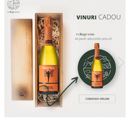
Vinuri din Franta
Vinuri Alsacia
Vinuri din Spania
Vinuri Catalonia
Vinuri din Ungaria
Sortare dupa crama/ domenii
Domeniile Zinck
Castell del Remei
Sortare dupa soiul de vita de vie
Riesling
Pinot blanc
Pinot Noir
Pinot Gris
Muscat
Gewürztraminer
Macabeu