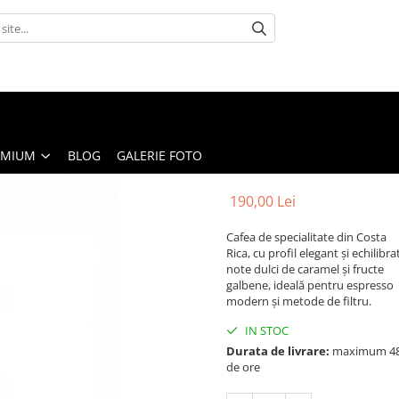
EMIUM
BLOG
GALERIE FOTO
190,00 Lei
Cafea de specialitate din Costa
Rica, cu profil elegant și echilibrat
note dulci de caramel și fructe
galbene, ideală pentru espresso
modern și metode de filtru.
IN STOC
Durata de livrare:
maximum 4
de ore