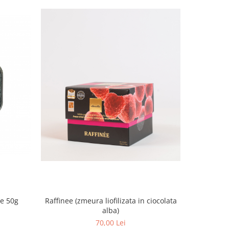
Raffinee (zmeura liofilizata in ciocolata
e 50g
Raffinee 
alba)
70,00 Lei