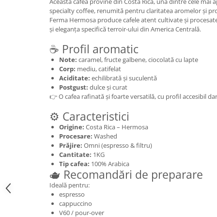
Această cafea provine din Costa Rica, una dintre cele mai a
Chardonnay
specialty coffee, renumită pentru claritatea aromelor și prof
Sauvignon blanc
Ferma Hermosa produce cafele atent cultivate și procesate
Garnacha
și eleganța specifică terroir-ului din America Centrală.
Tempranillo
☕ Profil aromatic
Shiraz
Note:
caramel, fructe galbene, ciocolată cu lapte
Cabernet
Corp:
mediu, catifelat
Xarel
Aciditate:
echilibrată și suculentă
Postgust:
dulce și curat
Parellada
👉 O cafea rafinată și foarte versatilă, cu profil accesibil d
⚙️ Caracteristici
Origine:
Costa Rica – Hermosa
Procesare:
Washed
Prăjire:
Omni (espresso & filtru)
Cantitate:
1KG
Tip cafea:
100% Arabica
🫖 Recomandări de preparare
Ideală pentru:
espresso
cappuccino
V60 / pour-over