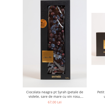
Ciocolata neagra pt Syrah (petale de
Petit
violete, sare de mare cu vin rosu,
coacaze)
67,00 Lei