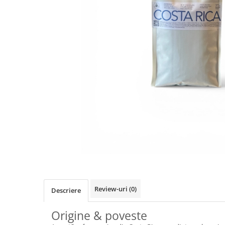
Vinuri din Franta
Vinuri Alsacia
Vinuri din Spania
Vinuri Catalonia
Vinuri din Ungaria
Sortare dupa crama/ domenii
Domeniile Zinck
Castell del Remei
Sortare dupa soiul de vita de vie
Riesling
Pinot blanc
Pinot Noir
Pinot Gris
Muscat
Review-uri
(0)
Descriere
Gewürztraminer
Origine & poveste
Macabeu