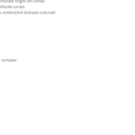
preciate origini din lumea
ilurile curate.
, evidențiind dulceața naturală
ar complex.