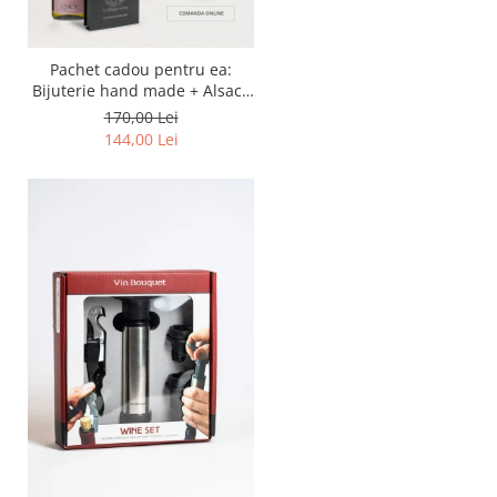
Pachet cadou pentru ea:
Bijuterie hand made + Alsace
Gewurtztraminer "Portarait"
170,00 Lei
750 ml
144,00 Lei