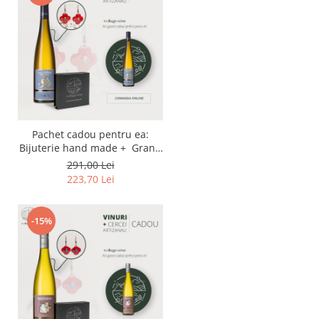
Pachet cadou pentru ea:
Bijuterie hand made + Grand
Cru Alsace Gewurztraminer
291,00 Lei
Grand Cru Eichberg 2019
223,70 Lei
-15%