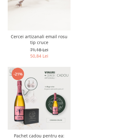
Cercei artizanali email rosu
tip cruce
71,18 Lei
50,84 Lei
-21%
Pachet cadou pentru ea: