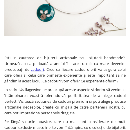
Vinuri din Franta
Vinuri Alsacia
Vinuri din Spania
Vinuri Catalonia
Vinuri din Ungaria
Sortare dupa crama/ domenii
Domeniile Zinck
Esti in cautarea de bijuterii artizanale sau bijuterii handmade?
Castell del Remei
Urmează aceea perioadă a anului în care cu mic cu mare devenim
preocupați de
cadouri
. Cred ca fiecare cadou oferit va asigura celui
Sortare dupa soiul de vita de vie
care oferă si celui care primeste experiente și este important să ne
Riesling
gândim la acest lucru. Ce cadouri vom oferi? Ce experiențe oferim?
Pinot blanc
În cadrul 4villagewine ne preocupă aceste aspecte și dorim să venim in
Pinot Noir
întâmpinarea voastră oferindu-vă posibilitatea de a alege cadoul
Pinot Gris
perfect. Vizitează secțiunea de cadouri premium și poți alege produse
artizanale deosebite, create cu migală de către partenerii noștri, cu
Muscat
care poți impresiona persoanele dragi ție.
Gewürztraminer
Pe lângă vinurile noastre, care nu mai sunt considerate de mult
Macabeu
cadouri exclusiv masculine, te vom întâmpina cu o colecție de bijuterii.