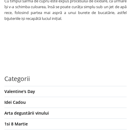
Cu timpul sârma de cupru este expus procesului de oxidare, ca urmare
își v-a schimba culoarea, însă se poate curăța simplu sub un jet de apă
rece, folosind partea mai aspră a unui burete de bucatărie, astfel
bijuteriile iși recapătă luciul inițial.
Categorii
Valentine's Day
Idei Cadou
Arta degustării vinului
1si 8 Martie