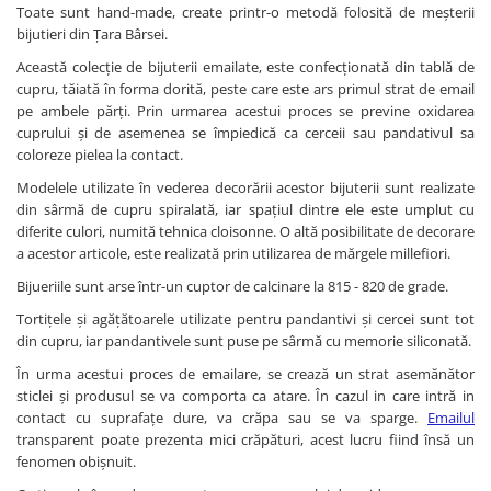
Chardonnay
Toate sunt hand-made, create printr-o metodă folosită de meșterii
Sauvignon blanc
bijutieri din Țara Bârsei.
Garnacha
Această colecție de bijuterii emailate, este confecționată din tablă de
cupru, tăiată în forma dorită, peste care este ars primul strat de email
Tempranillo
pe ambele părți. Prin urmarea acestui proces se previne oxidarea
Shiraz
cuprului și de asemenea se împiedică ca cerceii sau pandativul sa
Cabernet
coloreze pielea la contact.
Xarel
Modelele utilizate în vederea decorării acestor bijuterii sunt realizate
Parellada
din sârmă de cupru spiralată, iar spațiul dintre ele este umplut cu
diferite culori, numită tehnica cloisonne. O altă posibilitate de decorare
a acestor articole, este realizată prin utilizarea de mărgele millefiori.
Bijueriile sunt arse într-un cuptor de calcinare la 815 - 820 de grade.
Tortițele și agățătoarele utilizate pentru pandantivi și cercei sunt tot
din cupru, iar pandantivele sunt puse pe sârmă cu memorie siliconată.
În urma acestui proces de emailare, se crează un strat asemănător
sticlei și produsul se va comporta ca atare. În cazul in care intră in
contact cu suprafațe dure, va crăpa sau se va sparge.
Emailul
transparent poate prezenta mici crăpături, acest lucru fiind însă un
fenomen obișnuit.