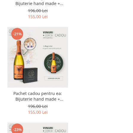
Bijuterie hand made +
Cremant d'Alsace rose 750 ml
196,00 Lei
155,00 Lei
-21%
Pachet cadou pentru ea:
Bijuterie hand made +
Cremant d'Alsace 750 ml
196,00 Lei
155,00 Lei
-23%